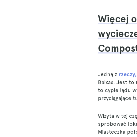
Więcej o
wyciecze
Compost
Jedną z
rzeczy,
Baixas. Jest to
to cyple lądu 
przyciągające t
Wizyta w tej cz
spróbować lokal
Miasteczka poło