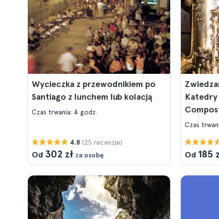
Wycieczka z przewodnikiem po
Zwiedza
Santiago z lunchem lub kolacją
Katedry
Composte
Czas trwania: 4 godz.
z wejści
Czas trwan
(25 recenzje)
4.8
302 zł
185 
Od
Od
za osobę