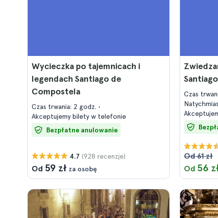
Wycieczka po tajemnicach i
Zwiedza
legendach Santiago de
Santiag
Compostela
Czas trwan
Natychmia
Czas trwania: 2 godz.
Akceptujem
Akceptujemy bilety w telefonie
Bezpł
Bezpłatne anulowanie
Od 61 zł
(928 recenzje)
4.7
59 zł
56 z
Od
Od
za osobę