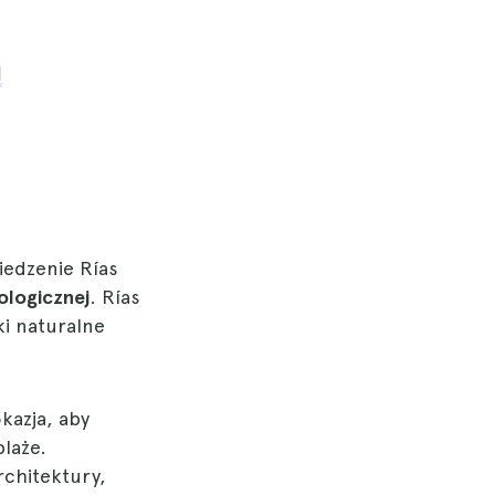
h
wiedzenie Rías
ologicznej
. Rías
ki naturalne
kazja, aby
laże.
rchitektury,