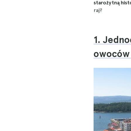
starożytną hist
raj?
1. Jedno
owoców m