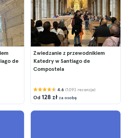
kiem
Zwiedzanie z przewodnikiem
iago de
Katedry w Santiago de
Compostela
(1.093 recenzje)
4.6
128 zł
Od
za osobę