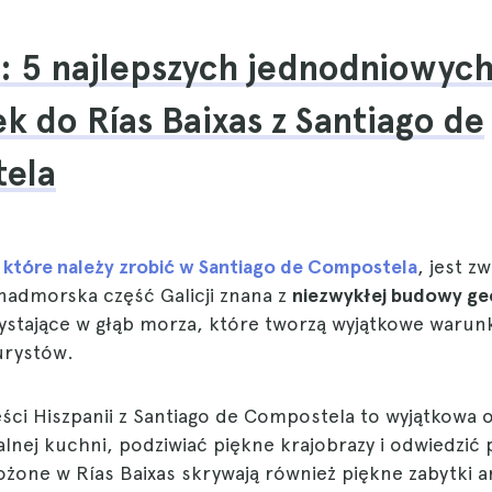
: 5 najlepszych jednodniowyc
k do Rías Baixas z Santiago de
ela
 które należy zrobić w Santiago de Compostela
, jest z
 nadmorska część Galicji znana z
niezwykłej budowy ge
wystające w głąb morza, które tworzą wyjątkowe warun
urystów.
ęści Hiszpanii z Santiago de Compostela to wyjątkowa o
nej kuchni, podziwiać piękne krajobrazy i odwiedzić p
żone w Rías Baixas skrywają również piękne zabytki a