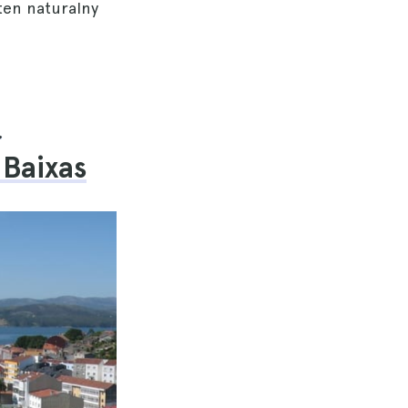
 ten naturalny
ą
 Baixas