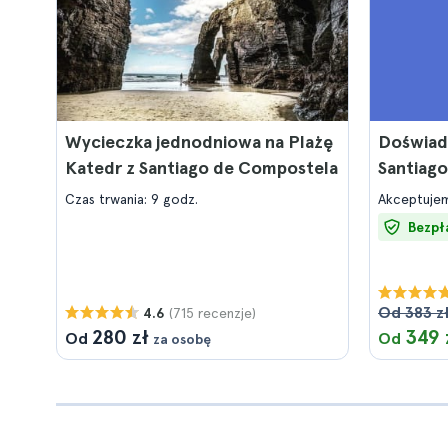
Wycieczka jednodniowa na Plażę
Doświad
Katedr z Santiago de Compostela
Santiag
Czas trwania: 9 godz.
Akceptujem
Bezpł
Od 383 z
(715 recenzje)
4.6
280 zł
349 
Od
Od
za osobę