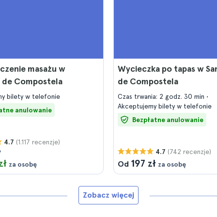
czenie masażu w
Wycieczka po tapas w Sa
o de Compostela
de Compostela
y bilety w telefonie
Czas trwania: 2 godz. 30 min
Akceptujemy bilety w telefonie
atne anulowanie
Bezpłatne anulowanie
(1.117 recenzje)
4.7
ł
(742 recenzje)
4.7
zł
197 zł
Od
za osobę
za osobę
Zobacz więcej