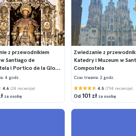
nie z przewodnikiem
Zwiedzanie z przewodni
 w Santiago de
Katedry i Muzeum w Sant
la i Portico de la Gloria
Compostela
em na dachy
ia: 4 godz.
Czas trwania: 2 godz.
(24 recenzje)
(794 recenzje)
4.6
4.5
zł
101 zł
Od
za osobę
za osobę