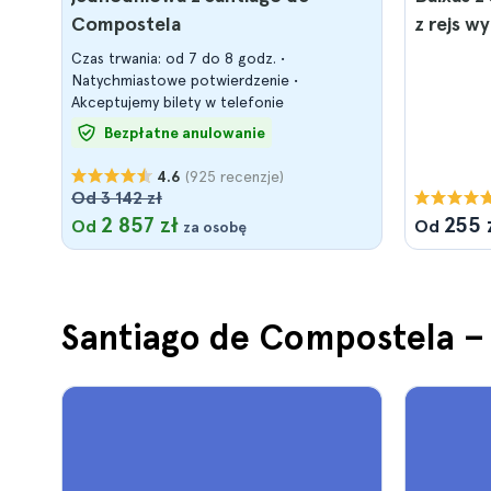
Compostela
z rejs w
wina
Czas trwania: od 7 do 8 godz.
Natychmiastowe potwierdzenie
Akceptujemy bilety w telefonie
Bezpłatne anulowanie
(925 recenzje)
4.6
Od 3 142 zł
2 857 zł
255 
Od
Od
za osobę
Santiago de Compostela – 