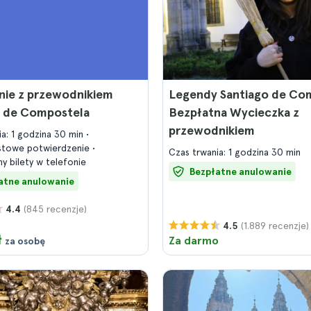
nie z przewodnikiem
Legendy Santiago de Co
o de Compostela
Bezpłatna Wycieczka z
przewodnikiem
ia: 1 godzina 30 min
stowe potwierdzenie
Czas trwania: 1 godzina 30 min
y bilety w telefonie
Bezpłatne anulowanie
atne anulowanie
(845 recenzje)
4.4
(1.889 recenzje)
4.5
ł
Za darmo
za osobę