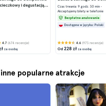
ycieczkowy i degustacją
Czas trwania: 9 godz. 30 min
Akceptujemy bilety w telefonie
Bezpłatne anulowanie
Dostępne w języku: Polski
(674 recenzje)
(973 recenzje)
4.7
4.6
zł
228 zł
Od
za osobę
za osobę
inne popularne atrakcje