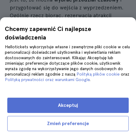
przygotować się do wejścia z wyprzedzeniem.
Ogólnie rzecz biorąc, rezerwacja atrakcji
przed podróżą może poprawić wrażenia i
Chcemy zapewnić Ci najlepsze
uczynić
wizytę bardziej przyjemną
. Aby
doświadczenia
otrzymać bilety, wystarczy:
Hellotickets wykorzystuje własne i zewnętrzne pliki cookie w celu
personalizacji doświadczeń użytkownika i wyświetlania reklam
Krok 1:
wybrać datę i liczbę osób.
dostosowanych do zainteresowań. Klikając Akceptuję lub
zmieniając preferencje dotyczące plików cookie, użytkownik
Krok 2:
podać swoje dane osobowe i
wyraża zgodę na wykorzystywanie jego danych osobowych do
personalizacji reklam zgodnie z naszą
Polityką plików cookie
oraz
kontaktowe.
Polityką prywatności oraz warunkami Google
.
Krok 3:
dokonać płatności i otrzymać
bilety cyfrowe na adres e-mail.
Akceptuj
Zarezerwuj bilety do klasztoru Hieronimów
Zmień preferencje