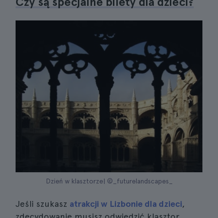
Czy są specjalne bilety dla dzieci?
Dzień w klasztorze| ©_futurelandscapes_
Jeśli szukasz
atrakcji w Lizbonie dla dzieci
,
zdecydowanie musisz odwiedzić klasztor