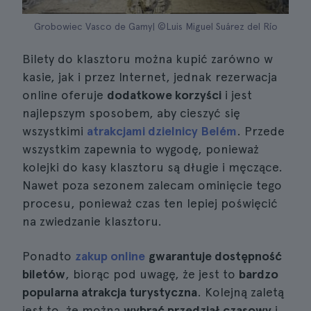
Grobowiec Vasco de Gamy| ©Luis Miguel Suárez del Río
Bilety do klasztoru można kupić zarówno w
kasie, jak i przez Internet, jednak rezerwacja
online oferuje
dodatkowe korzyści
i jest
najlepszym sposobem, aby cieszyć się
wszystkimi
atrakcjami dzielnicy Belém
. Przede
wszystkim zapewnia to wygodę, ponieważ
kolejki do kasy klasztoru są długie i męczące.
Nawet poza sezonem zalecam ominięcie tego
procesu, ponieważ czas ten lepiej poświęcić
na zwiedzanie klasztoru.
Ponadto
zakup online
gwarantuje dostępność
biletów
, biorąc pod uwagę, że jest to
bardzo
popularna atrakcja turystyczna
. Kolejną zaletą
jest to, że można
wybrać przedział czasowy
i