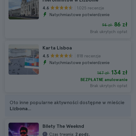
1.025 recenzje
4.6
Natychmiastowe potwierdzenie
86 zł
94 zł
Brak ukrytych opłat
Karta Lisboa
818 recenzje
4.5
Natychmiastowe potwierdzenie
134 zł
147 zł
BEZPŁATNE anulowanie
Brak ukrytych opłat
Oto inne popularne aktywności dostępne w mieście
Lizbona
...
Bilety The Weeknd
Czas trwania:
2 godz.