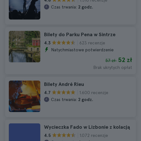
4.6
Czas trwania:
2 godz.
Bilety do Parku Pena w Sintrze
623 recenzje
4.3
Natychmiastowe potwierdzenie
52 zł
57 zł
Brak ukrytych opłat
Bilety André Rieu
1.600 recenzje
4.7
Czas trwania:
2 godz.
Wycieczka Fado w Lizbonie z kolacją
1.072 recenzje
4.5