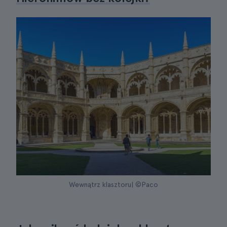
Wewnątrz klasztoru| ©Paco