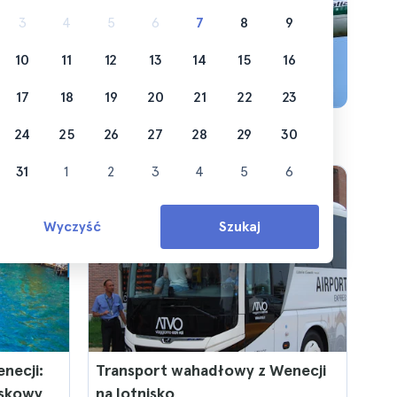
le
3
4
5
6
7
8
9
10
11
12
13
14
15
16
17
18
19
20
21
22
23
24
25
26
27
28
29
30
31
1
2
3
4
5
6
Wyczyść
Szukaj
necji:
Transport wahadłowy z Wenecji
iskowy
na lotnisko