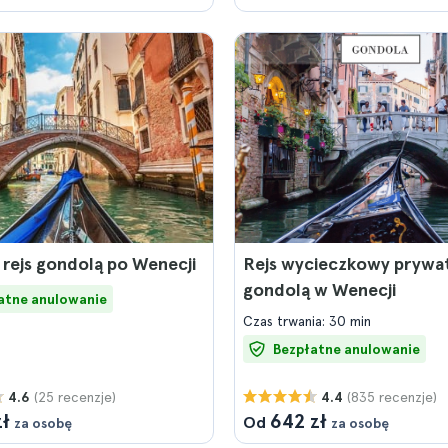
rejs gondolą po Wenecji
Rejs wycieczkowy prywa
gondolą w Wenecji
atne anulowanie
Czas trwania: 30 min
Bezpłatne anulowanie
(25 recenzje)
(835 recenzje)
4.6
4.4
zł
642 zł
Od
za osobę
za osobę