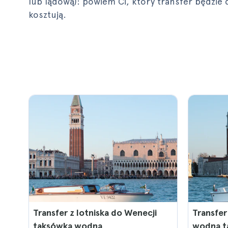
lub lądową): powiem Ci, który transfer będzie dla
kosztują.
Transfer z lotniska do Wenecji
Transfer
taksówką wodną
wodną t