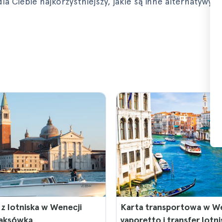
 Ciebie najkorzystniejszy, jakie są inne alternatywy i i
 z lotniska w Wenecji
Karta transportowa w We
aksówką
vaporetto i transfer lotn