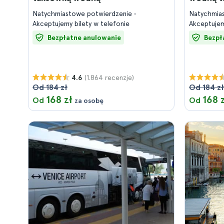
Natychmiastowe potwierdzenie
Natychmia
Akceptujemy bilety w telefonie
Akceptujem
Bezpłatne anulowanie
Bezpł
(1.864 recenzje)
4.6
Od 184 zł
Od 184 zł
168 zł
168 
Od
Od
za osobę