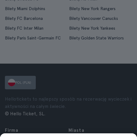
Bilety Miami Dolphins
Bilety New York Rangers
Bilety FC Barcelona
Bilety Vancouver Canucks
Bilety FC Inter Milan
Bilety New York Yankees
Bilety Paris Saint-Germain FC
Bilety Golden State Warriors
POL (PLN)
Hellotickets to najlepszy sposób na rezerwację wycieczek i
aktywności na całym świecie.
© Hello Ticket, SL.
Firma
Miasta