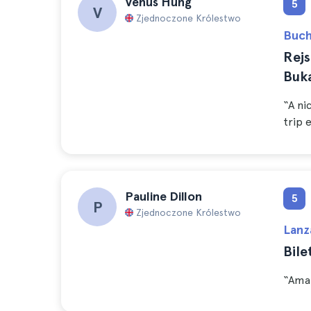
Venus Hung
5
V
Zjednoczone Królestwo
Buch
Rejs
Buk
“A ni
trip 
Pauline Dillon
5
P
Zjednoczone Królestwo
Lanz
Bile
“Amaz