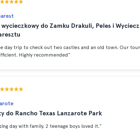
arest
 wycieczkowy do Zamku Drakuli, Peles i Wyciec
aresztu
ce day trip to check out two castles and an old town. Our tou
efficient. Highly recommended”
arote
ty do Rancho Texas Lanzarote Park
ing day with family. 2 teenage boys loved it.”