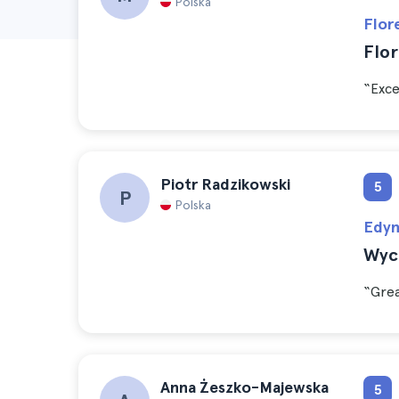
Polska
Flor
Flor
“Exce
Piotr Radzikowski
5
P
Polska
Edyn
Wyc
“Grea
Anna Żeszko-Majewska
5