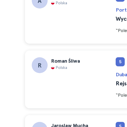
A
Polska
Port
Wyc
“Pole
Roman Śliwa
5
R
Polska
Duba
Rejs
“Pole
Jaroslaw Mucha
5