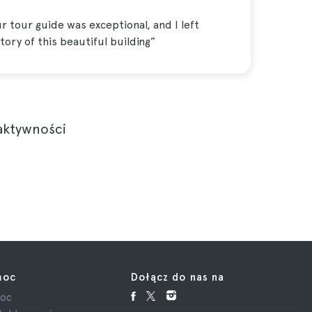
 tour guide was exceptional, and I left
ory of this beautiful building”
 aktywności
moc
Dołącz do nas na
oc