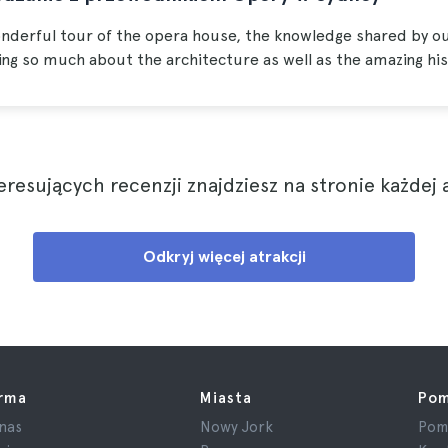
nderful tour of the opera house, the knowledge shared by our
ng so much about the architecture as well as the amazing hist
eresujących recenzji znajdziesz na stronie każdej
Odkryj więcej atrakcji
irma
Miasta
Po
nas
Nowy Jork
Pom