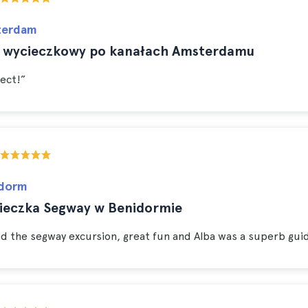
terdam
s wycieczkowy po kanałach Amsterdamu
ect!”
dorm
ieczka Segway w Benidormie
d the segway excursion, great fun and Alba was a superb gui