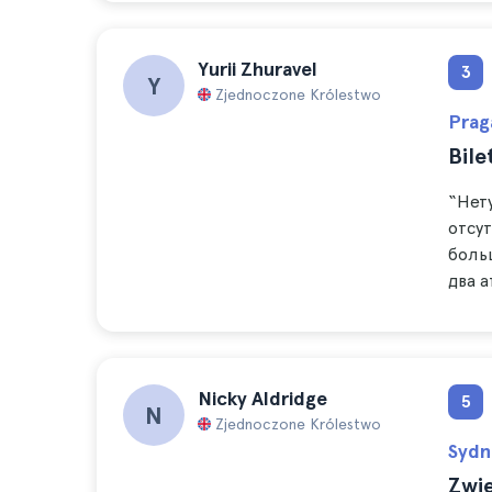
Yurii Zhuravel
3
Y
Zjednoczone Królestwo
Prag
Bile
“Нету
отсут
боль
два 
Nicky Aldridge
5
N
Zjednoczone Królestwo
Sydn
Zwi