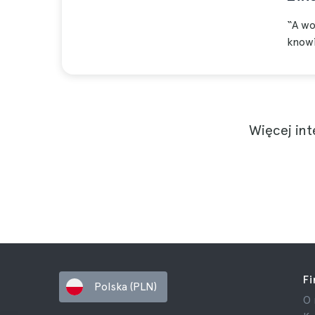
“A wo
knowi
Więcej int
F
Polska (PLN)
O 