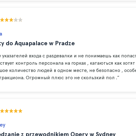
a
ty do Aquapalace w Pradze
 указателей входа с раздевалки и не понимаешь как попаст
ствует контроль персонала на горках , катаються как хотят 
шое количество людей в одном месте, не безопасно , особе
атракциона. Огромный плюс это не скользкий пол .”
ey
edzanie z przewodnikiem Opery w Sydney