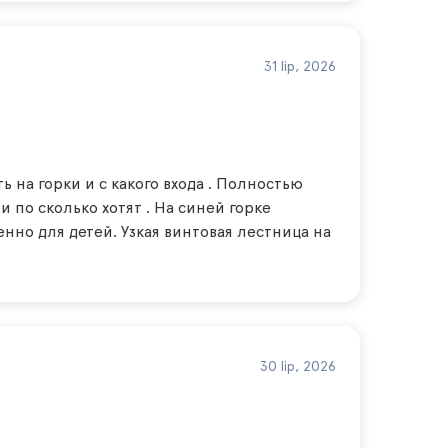
31 lip, 2026
ь на горки и с какого входа . Полностью
и по сколько хотят . На синей горке
нно для детей. Узкая винтовая лестница на
30 lip, 2026