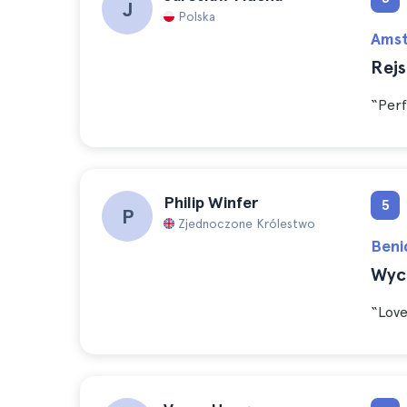
J
Polska
Ams
Rej
“Perf
Philip Winfer
5
P
Zjednoczone Królestwo
Beni
Wyc
“Love