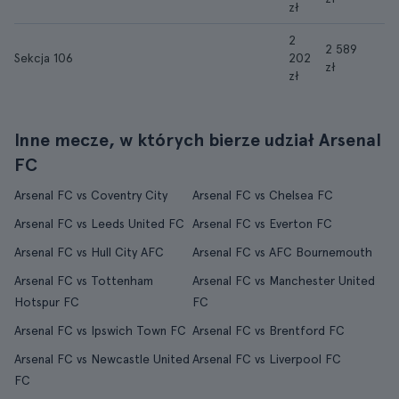
zł
2
2 589
Sekcja 106
202
zł
zł
Inne mecze, w których bierze udział Arsenal
FC
Arsenal FC vs Coventry City
Arsenal FC vs Chelsea FC
Arsenal FC vs Leeds United FC
Arsenal FC vs Everton FC
Arsenal FC vs Hull City AFC
Arsenal FC vs AFC Bournemouth
Arsenal FC vs Tottenham
Arsenal FC vs Manchester United
Hotspur FC
FC
Arsenal FC vs Ipswich Town FC
Arsenal FC vs Brentford FC
Arsenal FC vs Newcastle United
Arsenal FC vs Liverpool FC
FC