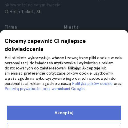
aktywności na całym świecie.
© Hello Ticket, SL.
Firma
Miasta
O nas
Nowy Jork
Chcemy zapewnić Ci najlepsze
Kariera
Rzym
doświadczenia
Partnerzy
Paryż
Recenzje
Londyn
Hellotickets wykorzystuje własne i zewnętrzne pliki cookie w celu
Prywatność
Granada
personalizacji doświadczeń użytkownika i wyświetlania reklam
dostosowanych do zainteresowań. Klikając Akceptuję lub
Regulamin
Kraków
zmieniając preferencje dotyczące plików cookie, użytkownik
Informacje prawne
Tenerife
wyraża zgodę na wykorzystywanie jego danych osobowych do
Pliki cookie
personalizacji reklam zgodnie z naszą
Polityką plików cookie
oraz
Polityką prywatności oraz warunkami Google
.
Pomoc
Dołącz do nas na
Pomoc
Akceptuj
Kontakt z nami