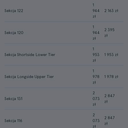
1
Sekcja 122
944
2 163 zł
zł
1
2 395
Sekcja 120
944
zł
zł
1
Sekcja Shortside Lower Tier
953
1 953 zł
zł
1
Sekcja Longside Upper Tier
978
1 978 zł
zł
2
2 847
Sekcja 131
073
zł
zł
2
2 847
Sekcja 116
073
zł
zł