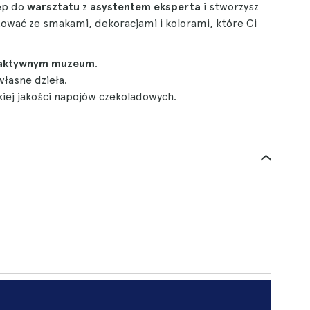
ęp do
warsztatu
z
asystentem eksperta
i stworzysz
wać ze smakami, dekoracjami i kolorami, które Ci
raktywnym muzeum
.
własne dzieła.
kiej jakości napojów czekoladowych.