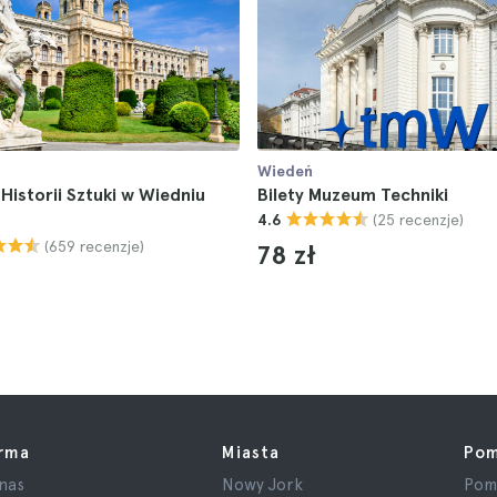
Wiedeń
istorii Sztuki w Wiedniu
Bilety Muzeum Techniki
(25 recenzje)
4.6
(659 recenzje)
78 zł
irma
Miasta
Po
nas
Nowy Jork
Pom