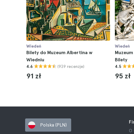
Wiedeń
Wiedeń
Bilety do Muzeum Albertina w
Muzeum H
Wiedniu
Bilety
(939 recenzje)
4.6
4.5
91 zł
95 zł
F
Polska (PLN)
O 