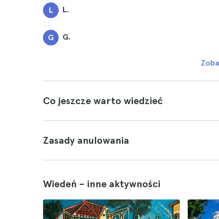
L.
L
G.
G
Zoba
Co jeszcze warto wiedzieć
Zasady anulowania
Wiedeń – inne aktywności