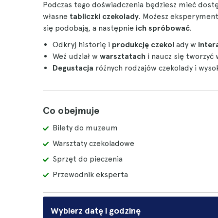
Podczas tego doświadczenia będziesz mieć dost
własne
tabliczki czekolady
. Możesz eksperymento
się podobają, a następnie
ich spróbować
.
Odkryj historię i
produkcję czekol
ady w
inte
Weź udział w
warsztatach
i naucz się tworzyć 
Degustacja
różnych rodzajów czekolady i wyso
Co obejmuje
Bilety do muzeum
Warsztaty czekoladowe
Sprzęt do pieczenia
Przewodnik eksperta
Wybierz datę i godzinę