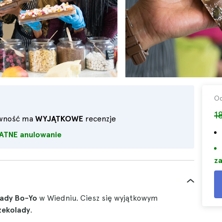
O
1
ywność ma
WYJĄTKOWE
recenzje
ATNE anulowanie
za
ady Bo-Yo
w Wiedniu. Ciesz się wyjątkowym
zekolady
.