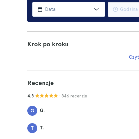
Krok po kroku
Czyt
Recenzje
· 846 recenzje
4.8
G.
G
T.
T