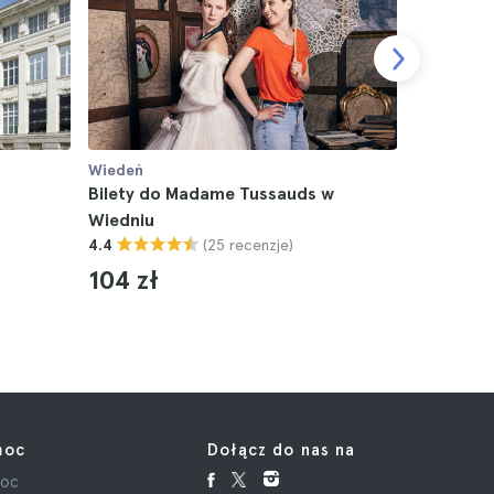
Wiedeń
Wiedeń
Bilety do Madame Tussauds w
Muzeum Ży
Wiedniu
Muzeum J
(25 recenzje)
4.4
4.5
104 zł
65 zł
moc
Dołącz do nas na
oc