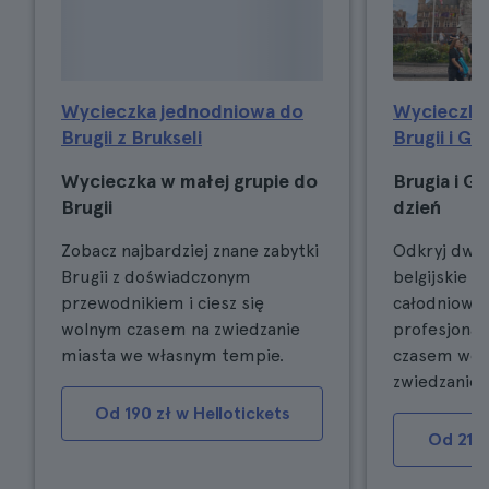
Wycieczka jednodniowa do
Wycieczka
Brugii z Brukseli
Brugii i Ga
Wycieczka w małej grupie do
Brugia i G
Brugii
dzień
Zobacz najbardziej znane zabytki
Odkryj dwa 
Brugii z doświadczonym
belgijskie 
przewodnikiem i ciesz się
całodniowej
wolnym czasem na zwiedzanie
profesjonal
miasta we własnym tempie.
czasem wol
zwiedzanie.
Od 190 zł w Hellotickets
Od 219 