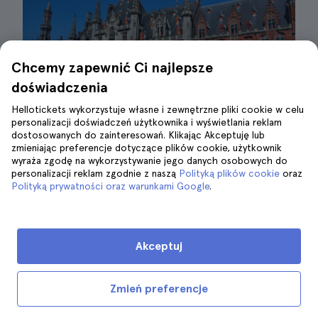
Chcemy zapewnić Ci najlepsze
doświadczenia
Hellotickets wykorzystuje własne i zewnętrzne pliki cookie w celu
personalizacji doświadczeń użytkownika i wyświetlania reklam
dostosowanych do zainteresowań. Klikając Akceptuję lub
zmieniając preferencje dotyczące plików cookie, użytkownik
wyraża zgodę na wykorzystywanie jego danych osobowych do
personalizacji reklam zgodnie z naszą
Polityką plików cookie
oraz
Poznawanie Brugii| ©Jaume CP BCN
Polityką prywatności oraz warunkami Google
.
Zwiedzanie Brugii z dziećmi na wycieczce z
Brukseli
to świetny pomysł, zwłaszcza jeśli
Akceptuj
robisz to na zorganizowanej wycieczce, gdzie
nie musisz
się martwić o to,
że będziesz
Zmień preferencje
musiał wszystko zorganizować na własną rękę.