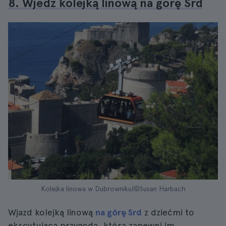
8. Wjedź kolejką linową na górę Srd
Kolejka linowa w Dubrowniku|©Susan Harbach
Wjazd kolejką linową
na górę Srd
z dziećmi to
ekscytująca przygoda, która zapewni im