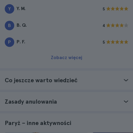
Y. M.
Y
5
B. Q.
B
4
P. F.
P
5
Zobacz więcej
Co jeszcze warto wiedzieć
Zasady anulowania
Paryż – inne aktywności