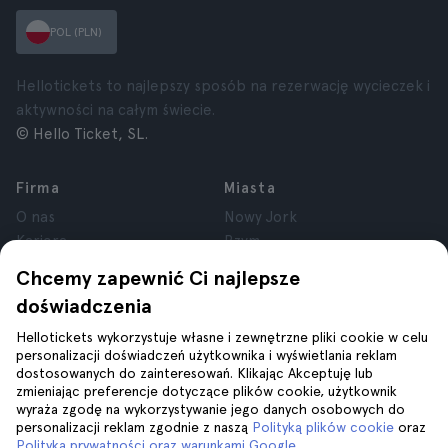
POL (PLN)
Hellotickets to najlepszy sposób na rezerwację wycieczek i
aktywności na całym świecie.
© Hello Ticket, SL.
Firma
Miasta
O nas
Nowy Jork
Kariera
Rzym
Partnerzy
Paryż
Chcemy zapewnić Ci najlepsze
Recenzje
Londyn
doświadczenia
Prywatność
Granada
Regulamin
Kraków
Hellotickets wykorzystuje własne i zewnętrzne pliki cookie w celu
personalizacji doświadczeń użytkownika i wyświetlania reklam
Informacje prawne
Tenerife
dostosowanych do zainteresowań. Klikając Akceptuję lub
Pliki cookie
zmieniając preferencje dotyczące plików cookie, użytkownik
wyraża zgodę na wykorzystywanie jego danych osobowych do
personalizacji reklam zgodnie z naszą
Polityką plików cookie
oraz
Pomoc
Dołącz do nas na
Polityką prywatności oraz warunkami Google
.