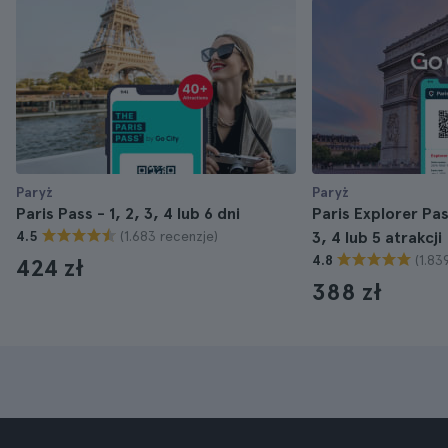
Paryż
Paryż
Paris Pass - 1, 2, 3, 4 lub 6 dni
Paris Explorer Pas
(1.683 recenzje)
4.5
3, 4 lub 5 atrakcji
(1.83
4.8
424 zł
388 zł