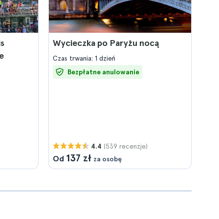
js
Wycieczka po Paryżu nocą
e
Czas trwania: 1 dzień
Bezpłatne anulowanie
(539 recenzje)
4.4
137 zł
Od
za osobę