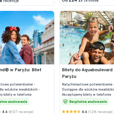
Od
e
recenzje
za osobę
nd® w Paryżu: Bilet
Bilety do Aquaboulevard
Paryżu
stowe potwierdzenie
Natychmiastowe potwierdzenie
la wózków inwalidzkich
Dostępne dla wózków inwalidzk
y bilety w telefonie
Akceptujemy bilety w telefonie
atne anulowanie
Bezpłatne anulowanie
(8.127 recenzje)
(1.216 recenzje)
4.6
4.6