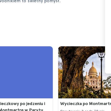
ewodnikiem to świetny pomysł.
ieczkowy po jedzeniu i
Wycieczka po Montmart
 Montmartre w Paryżu