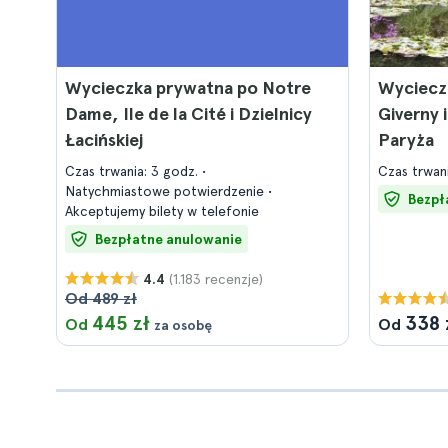
Wycieczka prywatna po Notre
Wyciecz
Dame, Ile de la Cité i Dzielnicy
Giverny
Łacińskiej
Paryża
Czas trwania: 3 godz.
Czas trwani
Natychmiastowe potwierdzenie
Bezpł
Akceptujemy bilety w telefonie
Bezpłatne anulowanie
(1.183 recenzje)
4.4
Od 489 zł
445 zł
338 
Od
Od
za osobę