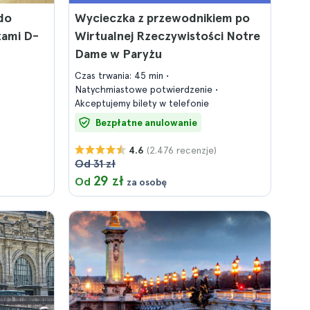
do
Wycieczka z przewodnikiem po
żami D-
Wirtualnej Rzeczywistości Notre
Dame w Paryżu
Czas trwania: 45 min
Natychmiastowe potwierdzenie
Akceptujemy bilety w telefonie
Bezpłatne anulowanie
(2.476 recenzje)
4.6
Od 31 zł
29 zł
Od
za osobę