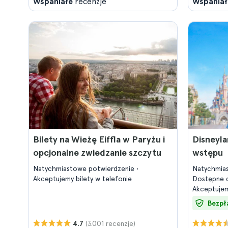
Wspaniałe
recenzje
Wspaniał
Bilety na Wieżę Eiffla w Paryżu i
Disneyla
opcjonalne zwiedzanie szczytu
wstępu
Natychmiastowe potwierdzenie
Natychmia
Akceptujemy bilety w telefonie
Dostępne d
Akceptujem
Bezpł
(3.001 recenzje)
4.7