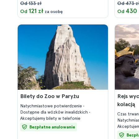
Od 133 zł
Od 473 z
121 zł
430 
Od
Od
za osobę
Bilety do Zoo w Paryżu
Rejs wy
kolacją
Natychmiastowe potwierdzenie
Dostępne dla wózków inwalidzkich
Czas trwan
Akceptujemy bilety w telefonie
Natychmia
Akceptujem
Bezpłatne anulowanie
Bezpł