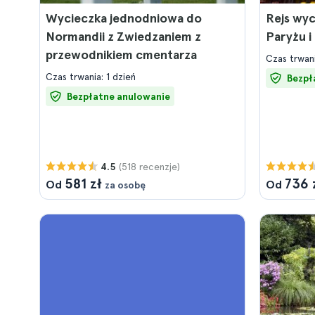
Wycieczka jednodniowa do
Rejs wy
Normandii z Zwiedzaniem z
Paryżu i
przewodnikiem cmentarza
Czas trwani
Czas trwania: 1 dzień
Bezpł
Bezpłatne anulowanie
(518 recenzje)
4.5
581 zł
736 
Od
Od
za osobę