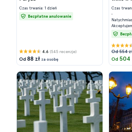
Czas trwania: 1 dzień
Czas trwan
Bezpłatne anulowanie
Natychmia
Akceptujem
Bezpł
Od 554 z
(545 recenzje)
4.6
88 zł
504 
Od
Od
za osobę