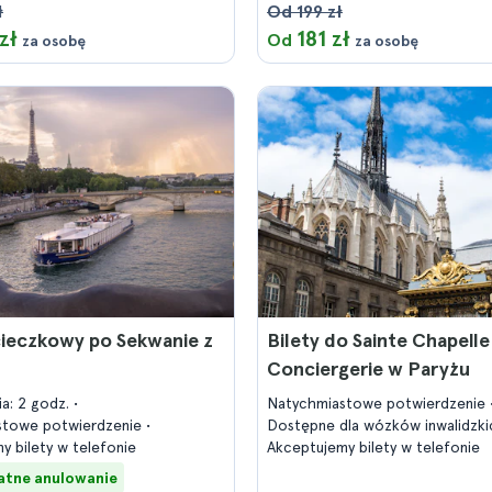
ł
Od 199 zł
zł
181 zł
Od
za osobę
za osobę
cieczkowy po Sekwanie z
Bilety do Sainte Chapelle 
Conciergerie w Paryżu
ia: 2 godz.
Natychmiastowe potwierdzenie
stowe potwierdzenie
Dostępne dla wózków inwalidzk
y bilety w telefonie
Akceptujemy bilety w telefonie
atne anulowanie