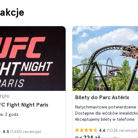
rakcje
TĘPU
Bilety do Parc Astérix
FC Fight Night Paris
Natychmiastowe potwierdzenie
Dostępne dla wózków inwalidzk
a: 2 godz.
Akceptujemy bilety w telefonie
(1.024 recenzje)
4.6
(1.650 recenzje)
4.5
224 zł