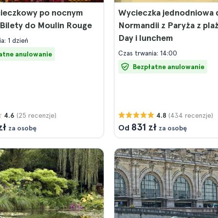
cieczkowy po nocnym
Wycieczka jednodniowa 
 Bilety do Moulin Rouge
Normandii z Paryża z pla
Day i lunchem
a: 1 dzień
Czas trwania: 14:00
atne anulowanie
Bezpłatne anulowanie
(25 recenzje)
(434 recenzje)
4.6
4.8
zł
831 zł
Od
za osobę
za osobę