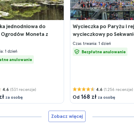
ka jednodniowa do
Wycieczka po Paryżu i re
 i Ogrodów Moneta z
wycieczkowy po Sekwani
Czas trwania: 1 dzień
a: 1 dzień
Bezpłatne anulowanie
atne anulowanie
(531 recenzje)
(1.256 recenzje)
4.6
4.6
zł
168 zł
Od
za osobę
za osobę
Zobacz więcej