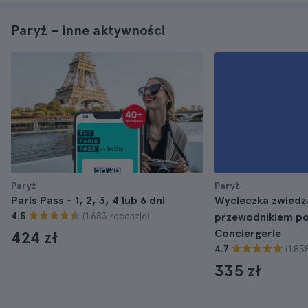
Paryż – inne aktywności
Paryż
Paryż
Paris Pass - 1, 2, 3, 4 lub 6 dni
Wycieczka zwiedz
(1.683 recenzje)
4.5
przewodnikiem po 
Conciergerie
424 zł
(1.83
4.7
335 zł