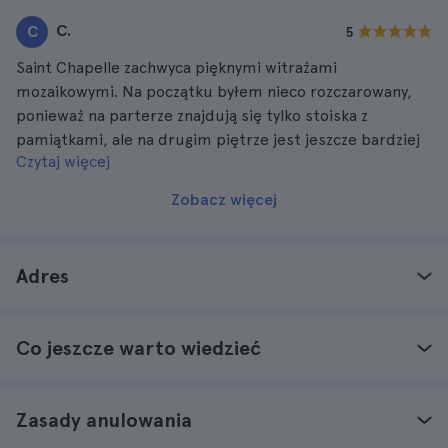
C.
C
5
Saint Chapelle zachwyca pięknymi witrażami
mozaikowymi. Na początku byłem nieco rozczarowany,
ponieważ na parterze znajdują się tylko stoiska z
pamiątkami, ale na drugim piętrze jest jeszcze bardziej
Czytaj więcej
imponująca dzięki pięknym witrażom mozaikowym.
Zobacz więcej
Adres
Co jeszcze warto wiedzieć
Zasady anulowania