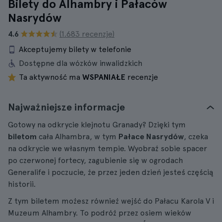
Bilety do Alhambry i Pałaców
Nasrydów
4.6
(1.683 recenzje)
Akceptujemy bilety w telefonie
Dostępne dla wózków inwalidzkich
Ta aktywność ma
WSPANIAŁE
recenzje
Najważniejsze informacje
Gotowy na odkrycie klejnotu Granady? Dzięki tym
biletom
cała Alhambra, w tym
Pałace Nasrydów
, czeka
na odkrycie we własnym tempie. Wyobraź sobie spacer
po czerwonej fortecy, zagubienie się w ogrodach
Generalife i poczucie, że przez jeden dzień jesteś częścią
historii.
Z tym biletem możesz również wejść do Pałacu Karola V i
Muzeum Alhambry. To podróż przez osiem wieków