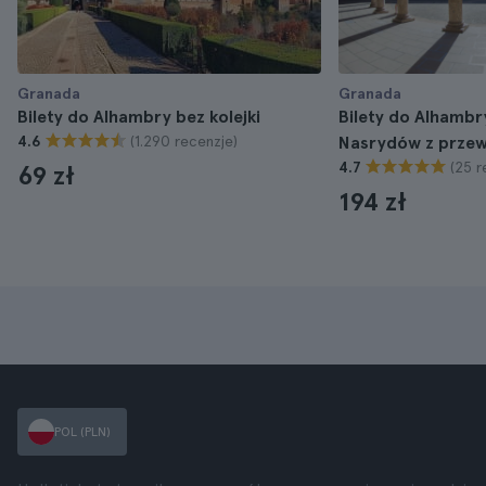
Granada
Granada
Bilety do Alhambry bez kolejki
Bilety do Alhambr
(1.290 recenzje)
4.6
Nasrydów z przew
(25 r
4.7
69 zł
194 zł
POL (PLN)