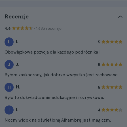
Recenzje
· 1.683 recenzje
4.6
L.
L
5
Obowiązkowa pozycja dla każdego podróżnika!
J.
J
5
Byłem zaskoczony, jak dobrze wszystko jest zachowane.
H.
H
5
Było to doświadczenie edukacyjne i rozrywkowe.
I.
I
4
Nocny widok na oświetloną Alhambrę jest magiczny.