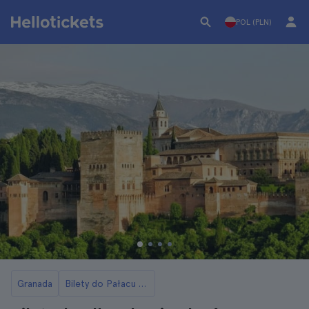
POL (PLN)
Granada
Bilety do Pałacu Alhambra w Granadzie