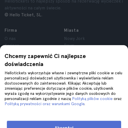
Hellotickets to najlepszy sposób na rezerwację wycieczek i
aktywności na całym świecie.
© Hello Ticket, SL.
Firma
Miasta
O nas
Nowy Jork
Kariera
Rzym
Partnerzy
Paryż
Chcemy zapewnić Ci najlepsze
Recenzje
Londyn
doświadczenia
Prywatność
Granada
Regulamin
Kraków
Hellotickets wykorzystuje własne i zewnętrzne pliki cookie w celu
personalizacji doświadczeń użytkownika i wyświetlania reklam
Informacje prawne
Tenerife
dostosowanych do zainteresowań. Klikając Akceptuję lub
Pliki cookie
zmieniając preferencje dotyczące plików cookie, użytkownik
wyraża zgodę na wykorzystywanie jego danych osobowych do
personalizacji reklam zgodnie z naszą
Polityką plików cookie
oraz
Pomoc
Dołącz do nas na
Polityką prywatności oraz warunkami Google
.
Pomoc
Kontakt z nami
Akceptuj