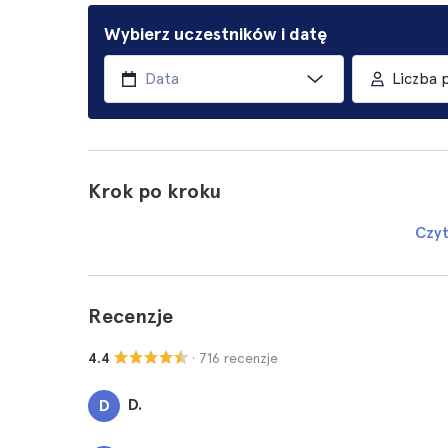
Wybierz uczestników i datę
Liczba 
Krok po kroku
Czyt
Recenzje
· 716 recenzje
4.4
D.
D