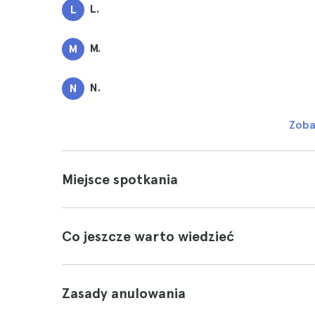
L.
L
M.
M
N.
N
Zoba
Miejsce spotkania
Co jeszcze warto wiedzieć
Zasady anulowania