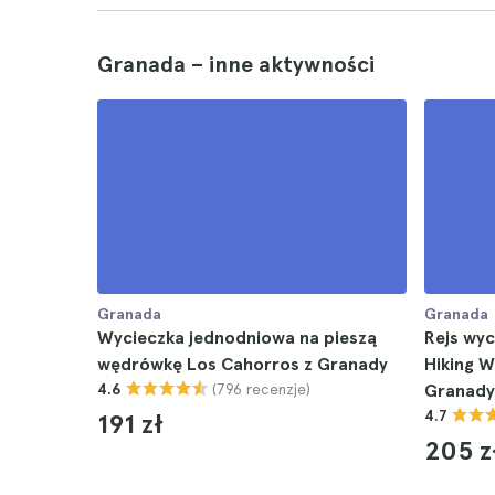
Granada – inne aktywności
Granada
Granada
Wycieczka jednodniowa na pieszą
Rejs wyc
wędrówkę Los Cahorros z Granady
Hiking W
(796 recenzje)
4.6
Granady
4.7
191 zł
205 z