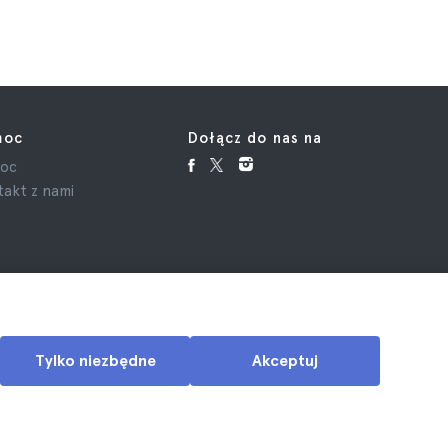
moc
Dołącz do nas na
oc
akt z nami
Tylko niezbędne
Akceptuj