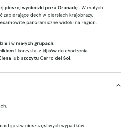
ej
pieszej wycieczki poza Granadę
. W małych
 zapierające dech w piersiach krajobrazy,
iesamowite panoramiczne widoki na region.
zie
i w
małych grupach.
nikiem
i korzystaj
z kijków
do chodzenia.
Elena
lub
szczytu Cerro del Sol.
ach.
i następstw nieszczęśliwych wypadków.