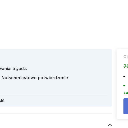
O
2
wania:
3 godz.
Natychmiastowe potwierdzenie
za
ski