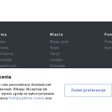
irma
Miasta
Po
nas
Nowy Jork
Pom
riera
Rzym
Kont
rtnerzy
Paryż
cenzje
Londyn
ywatność
Granada
gulamin
Kraków
zenia
formacje prawne
Tenerife
iki cookie
w celu personalizacji doświadczeń
esowań. Klikając Akceptuję lub
Zmień preferencje
k wyraża zgodę na wykorzystywanie
 naszą
Polityką plików cookie
oraz