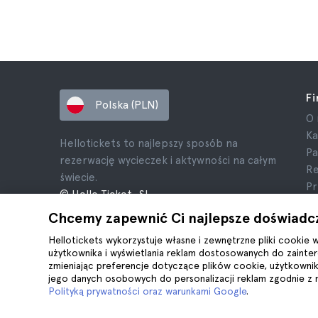
F
Polska (PLN)
O 
Ka
Hellotickets to najlepszy sposób na
Pa
rezerwację wycieczek i aktywności na całym
Re
świecie.
Pr
© Hello Ticket, SL.
Re
Chcemy zapewnić Ci najlepsze doświadc
In
Pl
Hellotickets wykorzystuje własne i zewnętrzne pliki cookie 
użytkownika i wyświetlania reklam dostosowanych do zainter
zmieniając preferencje dotyczące plików cookie, użytkowni
jego danych osobowych do personalizacji reklam zgodnie z
Polityką prywatności oraz warunkami Google
.