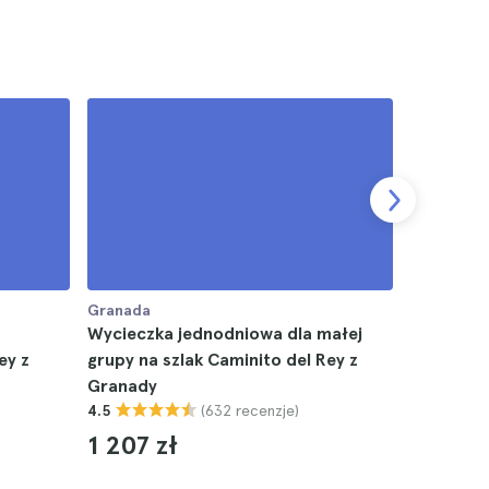
Granada
Granada
Wycieczka jednodniowa dla małej
Bilety do
ey z
grupy na szlak Caminito del Rey z
Nasrydó
Granady
4.6
(632 recenzje)
4.5
116 zł
1 207 zł