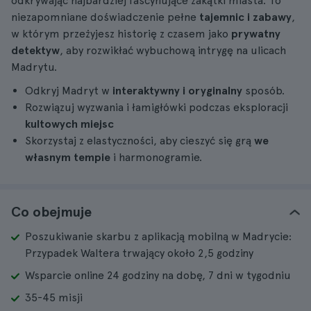
odkrywając najbardziej fascynujące zakątki miasta. To
niezapomniane doświadczenie pełne
tajemnic i zabawy
,
w którym przeżyjesz historię z czasem jako
prywatny
detektyw
, aby rozwikłać wybuchową intrygę na ulicach
Madrytu.
Odkryj Madryt w
interaktywny i oryginalny
sposób.
Rozwiązuj wyzwania i łamigłówki podczas eksploracji
kultowych miejsc
Skorzystaj z elastyczności, aby cieszyć się grą
we
własnym tempie
i harmonogramie.
Co obejmuje
Poszukiwanie skarbu z aplikacją mobilną w Madrycie:
Przypadek Waltera trwający około 2,5 godziny
Wsparcie online 24 godziny na dobę, 7 dni w tygodniu
35-45 misji