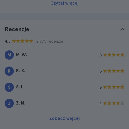
Czytaj więcej
Recenzje
· 2.975 recenzje
4.8
M. W.
M
5
R. X.
R
5
S. I.
S
5
Z. N.
Z
4
Zobacz więcej