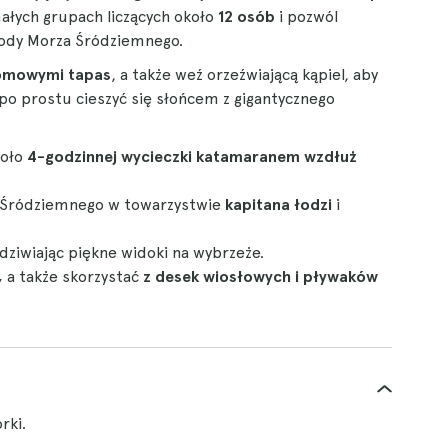
łych grupach liczących około
12 osób
i pozwól
 wody Morza Śródziemnego.
omowymi tapas
, a także weź orzeźwiającą kąpiel, aby
po prostu cieszyć się słońcem z gigantycznego
koło
4-godzinnej
wycieczki katamaranem
wzdłuż
za Śródziemnego w towarzystwie
kapitana łodzi
i
dziwiając piękne widoki na wybrzeże.
,
a także skorzystać
z desek wiosłowych i pływaków
rki.