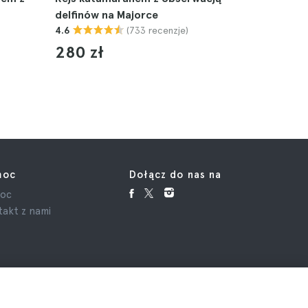
delfinów na Majorce
4.6
(733 recenzje)
4.6
531 zł
280 zł
moc
Dołącz do nas na
oc
akt z nami