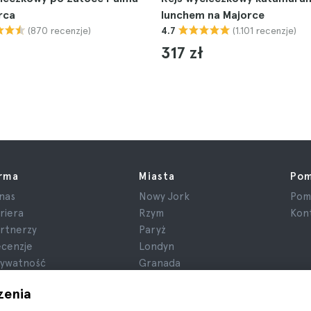
rca
lunchem na Majorce
(870 recenzje)
(1.101 recenzje)
4.7
317 zł
irma
Miasta
Po
nas
Nowy Jork
Pom
riera
Rzym
Kont
rtnerzy
Paryż
cenzje
Londyn
ywatność
Granada
gulamin
Kraków
zenia
formacje prawne
Tenerife