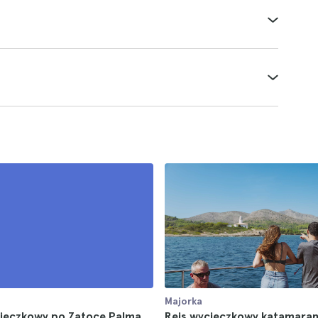
Majorka
cieczkowy po Zatoce Palma
Rejs wycieczkowy katamara