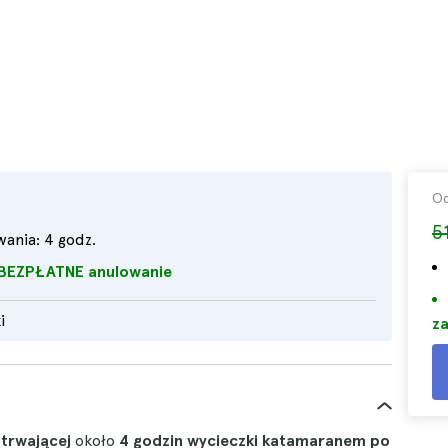
O
5
wania:
4 godz.
BEZPŁATNE anulowanie
i
za
s
trwającej
około
4
godzin wycieczki katamaranem po