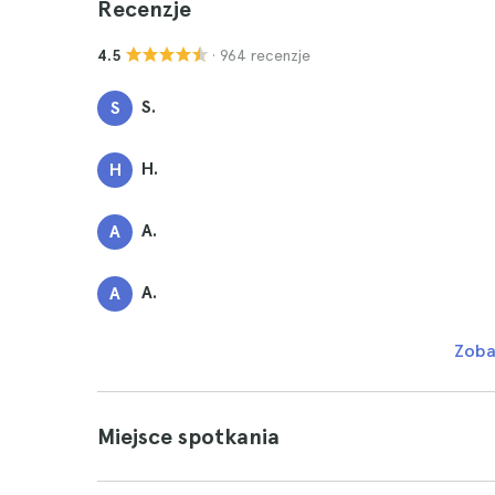
Recenzje
· 964 recenzje
4.5
S.
S
H.
H
A.
A
A.
A
Zoba
Miejsce spotkania