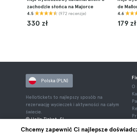
zachodzie słońca na Majorce
de Mallo
(972 recenzje)
4.5
4.6
330 zł
179 zł
F
Polska (PLN)
O 
Ka
Hellotickets to najlepszy sposób na
Pa
rezerwację wycieczek i aktywności na całym
Re
świecie.
Pr
© Hello Ticket, SL.
Re
Chcemy zapewnić Ci najlepsze doświadc
In