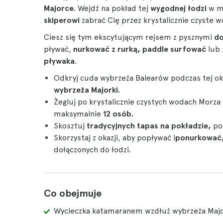
Majorce
. Wejdź na pokład tej
wygodnej łodzi
w ma
skiperowi
zabrać Cię przez krystalicznie czyste
Ciesz się tym ekscytującym rejsem z pysznymi
d
pływać,
nurkować z rurką,
paddle surfować
lub 
pływaka
.
Odkryj cuda wybrzeża Balearów podczas tej o
wybrzeża Majorki.
Żegluj po krystalicznie czystych wodach Mor
maksymalnie
12 osób.
Skosztuj
tradycyjnych tapas na pokładzie,
po
Skorzystaj z okazji, aby popływać i
ponurkować
dołączonych do łodzi.
Co obejmuje
Wycieczka katamaranem wzdłuż wybrzeża Majo