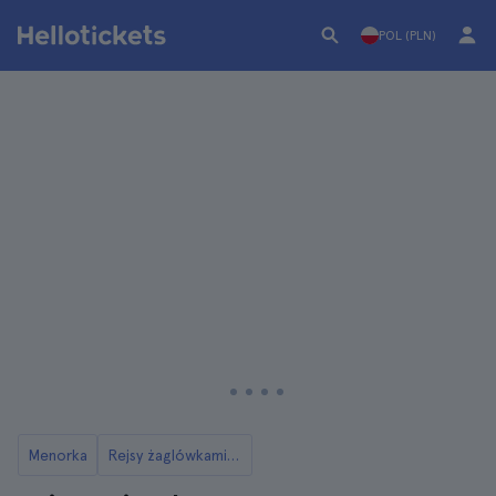
POL (PLN)
Menorka
Rejsy żaglówkami z Menorki