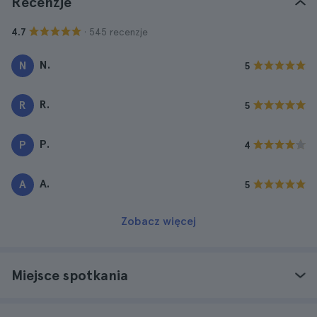
Recenzje
· 545 recenzje
4.7
N.
N
5
R.
R
5
P.
P
4
A.
A
5
Zobacz więcej
Miejsce spotkania