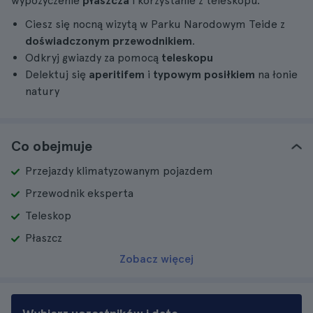
wypożyczenie
płaszcza
i korzystanie z teleskopu.
Ciesz się nocną wizytą w Parku Narodowym Teide z
doświadczonym przewodnikiem
.
Odkryj gwiazdy za pomocą
teleskopu
Delektuj się
aperitifem
i
typowym posiłkiem
na łonie
natury
Co obejmuje
Przejazdy klimatyzowanym pojazdem
Przewodnik eksperta
Teleskop
Płaszcz
Zobacz więcej