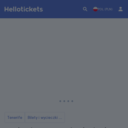
POL (PLN)
Tenerife
Bilety i wycieczki na Teide na Teneryfie