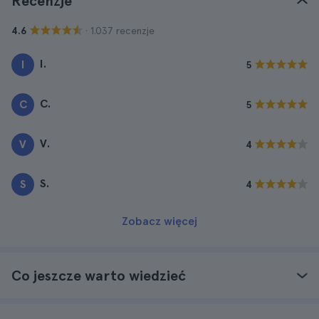
Recenzje
· 1.037 recenzje
4.6
I.
I
5
C.
C
5
V.
V
4
S.
S
4
Zobacz więcej
Co jeszcze warto wiedzieć