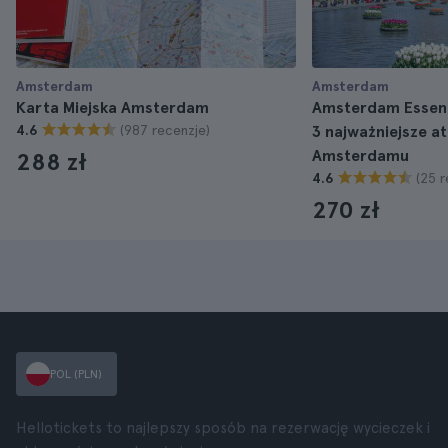
Amsterdam
Amsterdam
Karta Miejska Amsterdam
Amsterdam Essent
(987 recenzje)
4.6
3 najważniejsze at
Amsterdamu
288 zł
(25 r
4.6
270 zł
POL (PLN)
Hellotickets to najlepszy sposób na rezerwację wycieczek i