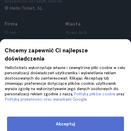
aktywności na całym świecie.
© Hello Ticket, SL.
Firma
Miasta
O nas
Nowy Jork
Kariera
Rzym
Partnerzy
Paryż
Chcemy zapewnić Ci najlepsze
Recenzje
Londyn
doświadczenia
Prywatność
Granada
Regulamin
Kraków
Hellotickets wykorzystuje własne i zewnętrzne pliki cookie w celu
personalizacji doświadczeń użytkownika i wyświetlania reklam
Informacje prawne
Tenerife
dostosowanych do zainteresowań. Klikając Akceptuję lub
Pliki cookie
zmieniając preferencje dotyczące plików cookie, użytkownik
wyraża zgodę na wykorzystywanie jego danych osobowych do
personalizacji reklam zgodnie z naszą
Polityką plików cookie
oraz
Pomoc
Dołącz do nas na
Polityką prywatności oraz warunkami Google
.
Pomoc
Kontakt z nami
Akceptuj