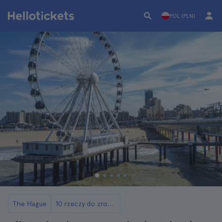
POL (PLN)
The Hague
10 rzeczy do zrobienia w Hadze