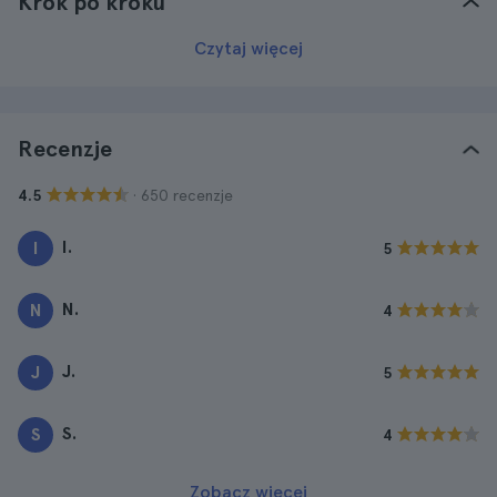
Krok po kroku
Czytaj więcej
Recenzje
· 650 recenzje
4.5
I.
I
5
N.
N
4
J.
J
5
S.
S
4
Zobacz więcej