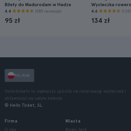
Bilety do Madurodam w Hadze
Wycieczka rower
(585 recenzje)
(1.35
4.4
4.6
95 zł
134 zł
POL (PLN)
Hellotickets to najlepszy sposób na rezerwację wycieczek i
aktywności na całym świecie.
© Hello Ticket, SL.
Firma
Miasta
O nas
Nowy Jork