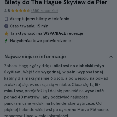
Bilety do The Hague Skyview de Pier
4.5
(650 recenzje)
Akceptujemy bilety w telefonie
Czas trwania:
15 min
Ta aktywność ma
WSPANIAŁE
recenzje
Natychmiastowe potwierdzenie
Najważniejsze informacje
Zobacz Hagę z góry dzięki
biletowi na diabelski młyn
SkyView
. Wejdź do
wygodnej, w pełni wyposażonej
kabiny
dla maksymalnie 6 osób, a po wejściu na pokład
zrelaksuj się, wznosząc się w niebo. Ciesz się tą
15-
minutową
przejażdżką i daj się ponieść na
wysokość
ponad 40 metrów
, aby podziwiać najlepsze
panoramiczne widoki na holenderskie wybrzeże. Od
pięknej holenderskiej wsi po ogromne Morze Północne,
zobaczysz Hagę w całej okazałości.