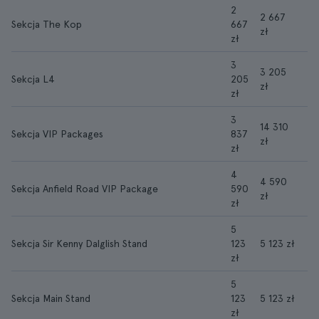
2
2 667
Sekcja The Kop
667
zł
zł
3
3 205
Sekcja L4
205
zł
zł
3
14 310
Sekcja VIP Packages
837
zł
zł
4
4 590
Sekcja Anfield Road VIP Package
590
zł
zł
5
Sekcja Sir Kenny Dalglish Stand
123
5 123 zł
zł
5
Sekcja Main Stand
123
5 123 zł
zł