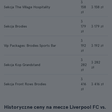
3
Sekcja The Village Hospitality
158
3 158 zł
zł
3
Sekcja Brodies
179
3 179 zł
zł
3
Vip Packages: Brodies Sports Bar
192
3 192 zł
zł
3
3 282
Sekcja Kop Grandstand
282
zł
zł
3
Sekcja Front Rows Brodies
416
3 416 zł
zł
Historyczne ceny na mecze Liverpool FC vs.