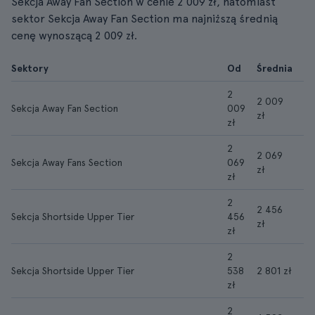
Sekcja Away Fan Section w cenie 2 009 zł, natomiast
sektor Sekcja Away Fan Section ma najniższą średnią
cenę wynoszącą 2 009 zł.
Sektory
Od
Średnia
2
2 009
Sekcja Away Fan Section
009
zł
zł
2
2 069
Sekcja Away Fans Section
069
zł
zł
2
2 456
Sekcja Shortside Upper Tier
456
zł
zł
2
Sekcja Shortside Upper Tier
538
2 801 zł
zł
2