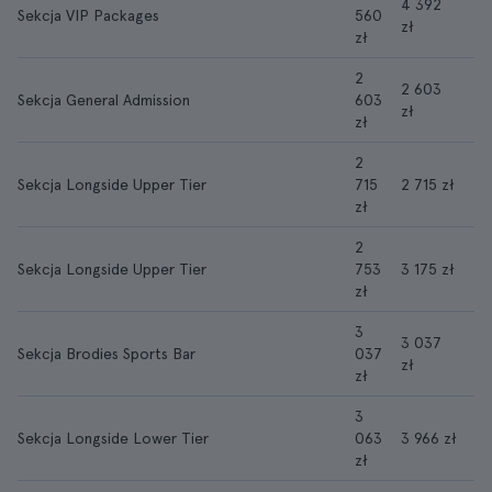
4 392
Sekcja VIP Packages
560
zł
zł
2
2 603
Sekcja General Admission
603
zł
zł
2
Sekcja Longside Upper Tier
715
2 715 zł
zł
2
Sekcja Longside Upper Tier
753
3 175 zł
zł
3
3 037
Sekcja Brodies Sports Bar
037
zł
zł
3
Sekcja Longside Lower Tier
063
3 966 zł
zł