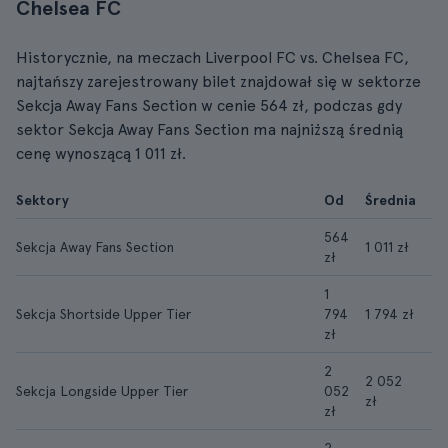
Chelsea FC
Historycznie, na meczach Liverpool FC vs. Chelsea FC,
najtańszy zarejestrowany bilet znajdował się w sektorze
Sekcja Away Fans Section w cenie 564 zł, podczas gdy
sektor Sekcja Away Fans Section ma najniższą średnią
cenę wynoszącą 1 011 zł.
Sektory
Od
Średnia
564
Sekcja Away Fans Section
1 011 zł
zł
1
Sekcja Shortside Upper Tier
794
1 794 zł
zł
2
2 052
Sekcja Longside Upper Tier
052
zł
zł