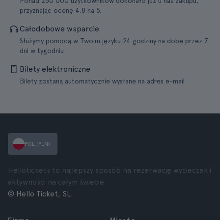
Ponad 250 000 użytkowników dokonało już u nas zakupu,
przyznając ocenę 4,8 na 5.
Całodobowe wsparcie
Służymy pomocą w Twoim języku 24 godziny na dobę przez 7
dni w tygodniu.
Bilety elektroniczne
Bilety zostaną automatycznie wysłane na adres e-mail.
POL (PLN)
Hellotickets to najlepszy sposób na rezerwację wycieczek i
aktywności na całym świecie.
© Hello Ticket, SL.