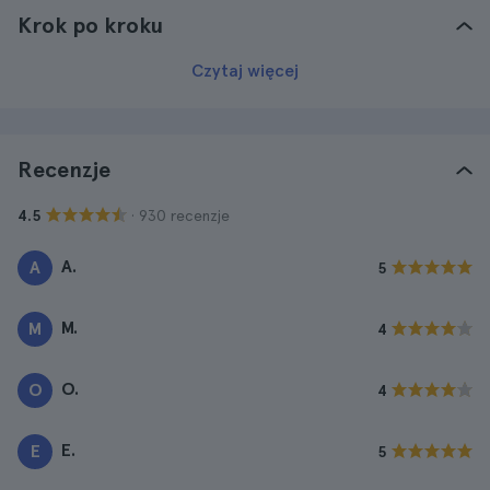
Krok po kroku
Czytaj więcej
Recenzje
· 930 recenzje
4.5
A.
A
5
M.
M
4
O.
O
4
E.
E
5