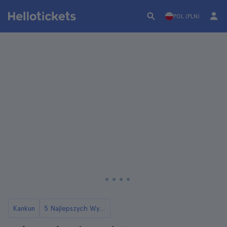
POL (PLN)
Kankun
5 Najlepszych Wycieczek na Dzień na Isla Mujeres z Cancun