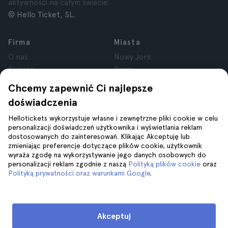
aktywności na całym świecie.
© Hello Ticket, SL.
Firma
Miasta
O nas
Nowy Jork
Kariera
Rzym
Partnerzy
Paryż
Chcemy zapewnić Ci najlepsze
Recenzje
Londyn
doświadczenia
Prywatność
Granada
Regulamin
Kraków
Hellotickets wykorzystuje własne i zewnętrzne pliki cookie w celu
personalizacji doświadczeń użytkownika i wyświetlania reklam
Informacje prawne
Tenerife
dostosowanych do zainteresowań. Klikając Akceptuję lub
Pliki cookie
zmieniając preferencje dotyczące plików cookie, użytkownik
wyraża zgodę na wykorzystywanie jego danych osobowych do
personalizacji reklam zgodnie z naszą
Polityką plików cookie
oraz
Pomoc
Dołącz do nas na
Polityką prywatności oraz warunkami Google
.
Pomoc
Kontakt z nami
Akceptuj