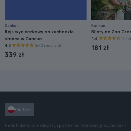
Kankun
Kankun
Rejs wycieczkowy po zachodzie
Bilety do Zoo Cr
(1.75
słońca w Cancun
4.6
(672 recenzje)
4.8
181 zł
339 zł
POL (PLN)
Hellotickets to najlepszy sposób na rezerwację wycieczek i