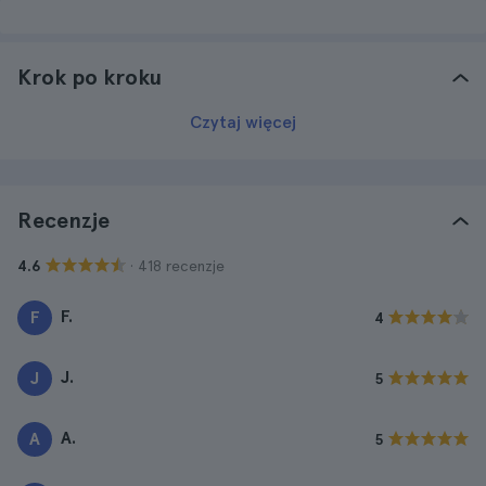
Krok po kroku
Czytaj więcej
Recenzje
· 418 recenzje
4.6
F.
F
4
J.
J
5
A.
A
5