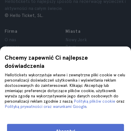
Hellotickets to najlepszy sposób na rezerwację wycieczek i
aktywności na całym świecie.
© Hello Ticket, SL.
Firma
Miasta
O nas
Nowy Jork
Kariera
Rzym
Partnerzy
Paryż
Chcemy zapewnić Ci najlepsze
Recenzje
Londyn
doświadczenia
Prywatność
Granada
Regulamin
Kraków
Hellotickets wykorzystuje własne i zewnętrzne pliki cookie w celu
personalizacji doświadczeń użytkownika i wyświetlania reklam
Informacje prawne
Tenerife
dostosowanych do zainteresowań. Klikając Akceptuję lub
Pliki cookie
zmieniając preferencje dotyczące plików cookie, użytkownik
wyraża zgodę na wykorzystywanie jego danych osobowych do
personalizacji reklam zgodnie z naszą
Polityką plików cookie
oraz
Pomoc
Dołącz do nas na
Polityką prywatności oraz warunkami Google
.
Pomoc
Kontakt z nami