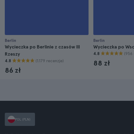
Berlin
Berlin
Wycieczka po Berlinie z czasów III
Wycieczka po Wsc
(956 
Rzeszy
4.8
(1.179 recenzje)
4.8
88 zł
86 zł
POL (PLN)