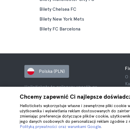
Bilety Chelsea FC
Bilety New York Mets
Bilety FC Barcelona
F
Polska (PLN)
O 
Ka
Hellotickets to najlepszy sposób na
Pa
rezerwację wycieczek i aktywności na całym
Chcemy zapewnić Ci najlepsze doświadc
Re
świecie.
Pr
Hellotickets wykorzystuje własne i zewnętrzne pliki cookie 
© Hello Ticket, SL.
użytkownika i wyświetlania reklam dostosowanych do zainter
Re
zmieniając preferencje dotyczące plików cookie, użytkowni
In
jego danych osobowych do personalizacji reklam zgodnie z
Pl
Polityką prywatności oraz warunkami Google
.