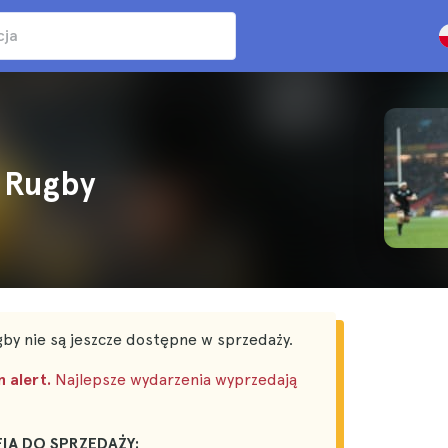
a Rugby
gby nie są jeszcze dostępne w sprzedaży.
n alert.
Najlepsze wydarzenia wyprzedają
IĄ DO SPRZEDAŻY: