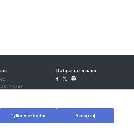
moc
Dołącz do nas na
oc
akt z nami
Tylko niezbędne
Akceptuj