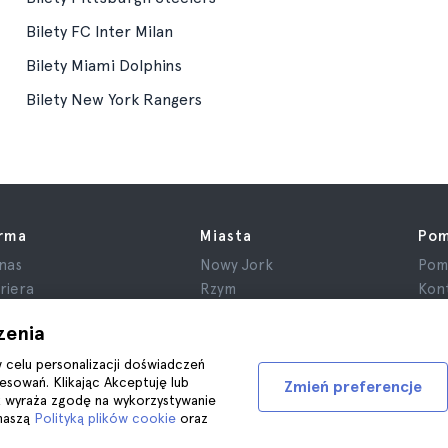
Bilety FC Inter Milan
Bilety Miami Dolphins
Bilety New York Rangers
irma
Miasta
Po
nas
Nowy Jork
Pom
riera
Rzym
Kont
rtnerzy
Paryż
zenia
cenzje
Londyn
ywatność
Granada
w celu personalizacji doświadczeń
esowań. Klikając Akceptuję lub
gulamin
Kraków
Zmień preferencje
k wyraża zgodę na wykorzystywanie
formacje prawne
Tenerife
 naszą
Polityką plików cookie
oraz
iki cookie