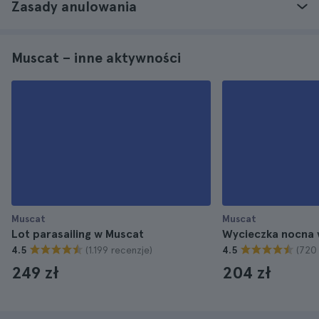
Zasady anulowania
Muscat – inne aktywności
Muscat
Muscat
Lot parasailing w Muscat
Wycieczka nocna 
(1.199 recenzje)
(720
4.5
4.5
249 zł
204 zł