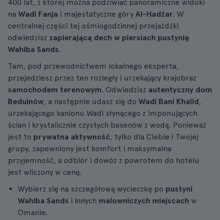
400 lat, z której można podziwiać panoramiczne widoki
na
Wadi Fanja
i majestatyczne góry
Al-Hadżar
. W
centralnej części tej ośmiogodzinnej przejażdżki
odwiedzisz
zapierającą dech w piersiach pustynię
Wahiba Sands
.
Tam, pod przewodnictwem lokalnego eksperta,
przejedziesz przez ten rozległy i urzekający krajobraz
samochodem terenowym
. Odwiedzisz
autentyczny dom
Beduinów
, a następnie udasz się do
Wadi Bani Khalid
,
urzekającego kanionu Wadi słynącego z imponujących
ścian i krystalicznie czystych basenów z wodą. Ponieważ
jest to
prywatna aktywność
, tylko dla Ciebie i Twojej
grupy, zapewniony jest komfort i maksymalna
przyjemność, a odbiór i dowóz z powrotem do hotelu
jest wliczony w cenę.
Wybierz się na szczegółową wycieczkę po
pustyni
Wahiba Sands
i innych
malowniczych miejscach
w
Omanie.