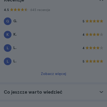
· 645 recenzje
4.5
G.
G
5
K.
K
4
L.
L
4
L.
L
5
Zobacz więcej
Co jeszcze warto wiedzieć