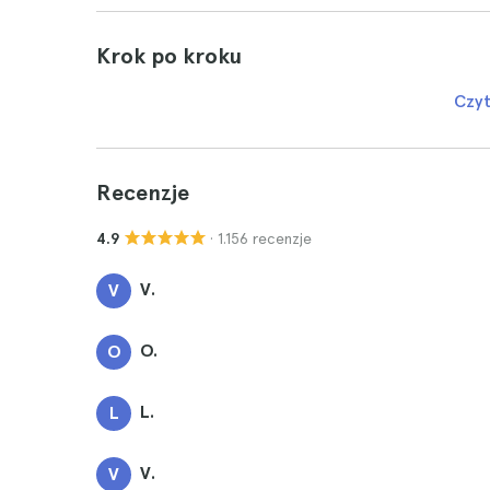
Krok po kroku
Czyt
Recenzje
· 1.156 recenzje
4.9
V.
V
O.
O
L.
L
V.
V