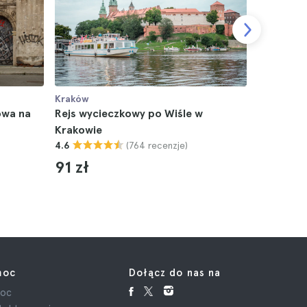
Kraków
Kraków
owa na
Rejs wycieczkowy po Wiśle w
Krakowsk
Krakowie
muzeów i
(764 recenzje)
4.6
4.8
91 zł
152 zł
moc
Dołącz do nas na
oc