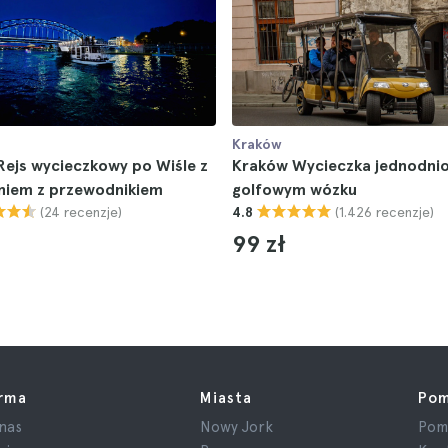
Kraków
ejs wycieczkowy po Wiśle z
Kraków Wycieczka jednodni
niem z przewodnikiem
golfowym wózku
(24 recenzje)
(1.426 recenzje)
4.8
99 zł
irma
Miasta
Po
nas
Nowy Jork
Pom