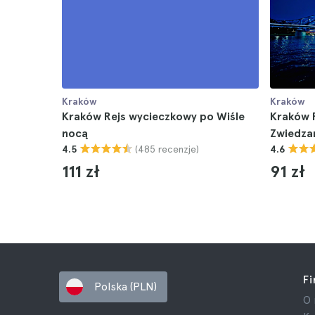
Kraków
Kraków
Kraków Rejs wycieczkowy po Wiśle
Kraków R
nocą
Zwiedza
(485 recenzje)
4.5
4.6
111 zł
91 zł
F
Polska (PLN)
O 