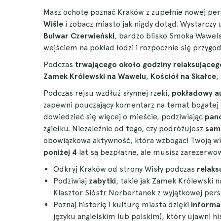
Masz ochotę poznać Kraków z zupełnie nowej per
Wiśle
i zobacz miasto jak nigdy dotąd. Wystarczy 
Bulwar Czerwieński
, bardzo blisko Smoka Wawel
wejściem na pokład łodzi i rozpocznie się przygod
Podczas
trwającego około godziny relaksująceg
Zamek Królewski na Wawelu
,
Kościół na Skałce
,
Podczas rejsu wzdłuż słynnej rzeki,
pokładowy a
zapewni pouczający komentarz na temat bogatej hi
dowiedzieć się więcej o mieście, podziwiając
pan
zgiełku. Niezależnie od tego, czy podróżujesz
samo
obowiązkowa aktywność, która wzbogaci Twoją wizy
poniżej 4
lat są bezpłatne, ale musisz zarezerwow
Odkryj Kraków od strony Wisły podczas
relaks
Podziwiaj
zabytki
, takie jak Zamek Królewski 
Klasztor Sióstr Norbertanek z wyjątkowej per
Poznaj historię i kulturę miasta dzięki
informa
języku angielskim lub polskim), który ujawni hi