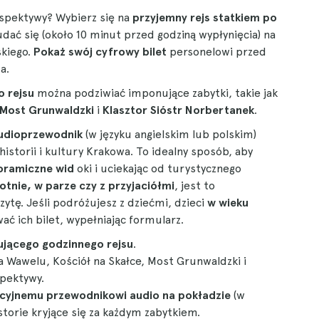
spektywy? Wybierz się na
przyjemny rejs statkiem po
udać się (około 10 minut przed godziną wypłynięcia) na
skiego.
Pokaż swój cyfrowy bilet
personelowi przed
a.
o rejsu
można podziwiać imponujące zabytki, takie jak
Most Grunwaldzki
i
Klasztor Sióstr Norbertanek
.
udioprzewodnik
(w języku angielskim lub polskim)
storii i kultury Krakowa. To idealny sposób, aby
oramiczne wid
oki i uciekając od turystycznego
tnie, w parze czy z przyjaciółmi
, jest to
tę. Jeśli podróżujesz z dziećmi, dzieci
w wieku
ać ich bilet, wypełniając formularz.
ującego godzinnego rejsu
.
na Wawelu, Kościół na Skałce, Most Grunwaldzki i
spektywy.
cyjnemu przewodnikowi audio na pokładzie
(w
storie kryjące się za każdym zabytkiem.