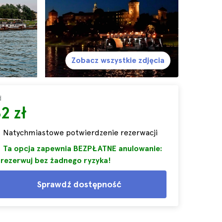
Zobacz wszystkie zdjęcia
d
2 zł
Natychmiastowe potwierdzenie rezerwacji
Ta opcja zapewnia BEZPŁATNE anulowanie:
rezerwuj bez żadnego ryzyka!
Sprawdź dostępność