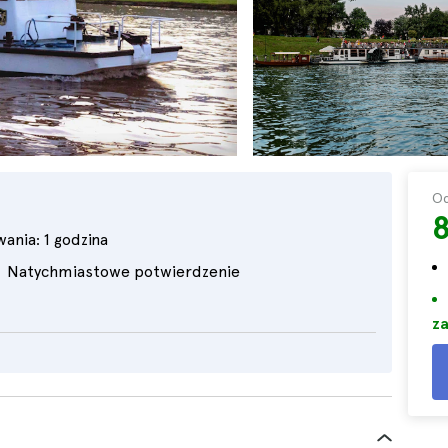
O
8
wania:
1 godzina
Natychmiastowe potwierdzenie
za