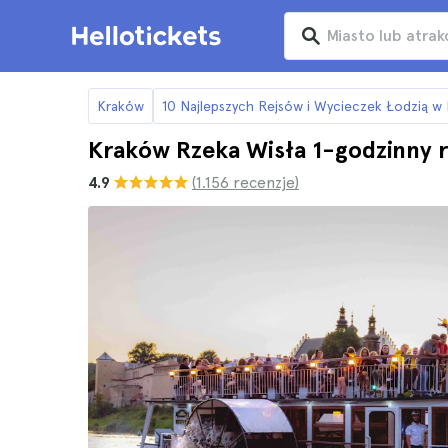
Kraków
10 Najlepszych Rejsów i Wycieczek Łodzią w
Kraków Rzeka Wisła 1-godzinny 
4.9
(1.156 recenzje)