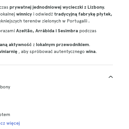
czas
prywatnej jednodniowej wycieczki z Lizbony.
lokalnej
winnicy
i odwiedź
tradycyjną fabrykę płytek,
ękniejszych terenów zielonych w Portugalii
.
obrazami
Azeitão, Arrábida i Sesimbra
podczas
waną aktywność
z
lokalnym przewodnikiem
.
winiarnię
, aby spróbować autentycznego
wina
.
zbony
rotem
cz więcej