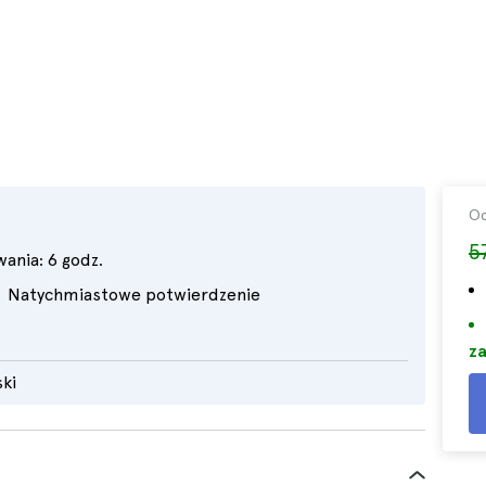
O
5
wania:
6 godz.
Natychmiastowe potwierdzenie
za
ski