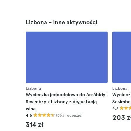
Lizbona – inne aktywności
Lizbona
Lizbona
Wycieczka jednodniowa do Arrábidy i
Wycieczk
Sesimbry z Lizbony z degustacją
Sesimbry
wina
4.7
(663 recenzje)
4.6
203 z
314 zł