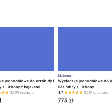
Lizbona
a jednodniowa do Arrábidy i
Wycieczka jednodniowa do Ar
 z Lizbony z kajakami
Sesimbry z Lizbony
(1.009 recenzje)
(1.001 recenzje)
4.7
ł
773 zł