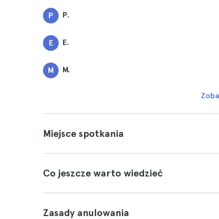
P.
P
E.
E
M.
M
Zoba
Miejsce spotkania
Co jeszcze warto wiedzieć
Zasady anulowania