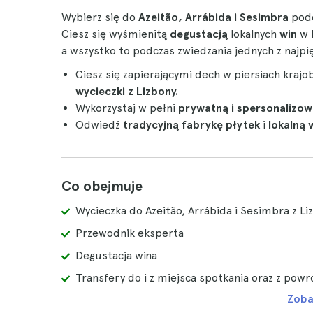
Wybierz się do
Azeitão, Arrábida i Sesimbra
pod
Ciesz się wyśmienitą
degustacją
lokalnych
win
w 
a wszystko to podczas zwiedzania jednych z najpi
Ciesz się zapierającymi dech w piersiach kraj
wycieczki z Lizbony.
Wykorzystaj w pełni
prywatną i spersonalizo
Odwiedź
tradycyjną fabrykę płytek
i
lokalną 
Co obejmuje
Wycieczka do Azeitão, Arrábida i Sesimbra z Li
Przewodnik eksperta
Degustacja wina
Transfery do i z miejsca spotkania oraz z pow
Zoba