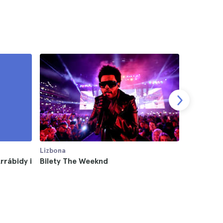
Lizbona
Lizbona
rábidy i
Bilety The Weeknd
Karta Li
4.5
134 zł