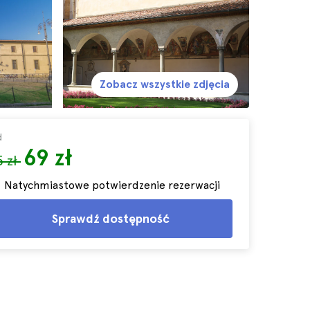
Zobacz wszystkie zdjęcia
d
69 zł
5 zł
Natychmiastowe potwierdzenie rezerwacji
Sprawdź dostępność