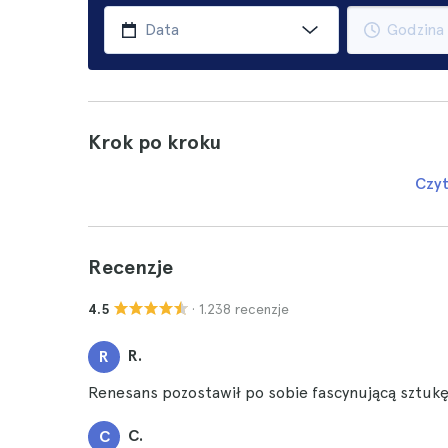
Krok po kroku
Czyt
Recenzje
· 1.238 recenzje
4.5
R.
R
Renesans pozostawił po sobie fascynującą sztuk
C.
C