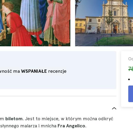
O
7
ywność ma
WSPANIAŁE
recenzje
tym
biletom
. Jest to miejsce, w którym można odkryć
 słynnego malarza i mnicha
Fra Angelico
.