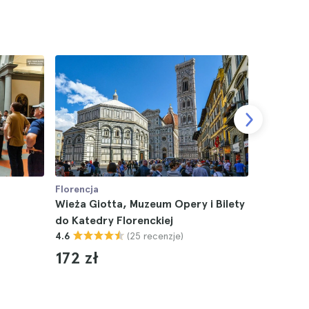
Florencja
Florencja
Wieża Giotta, Muzeum Opery i Bilety
Bilety d
do Katedry Florenckiej
Leonarda 
(25 recenzje)
4.6
4.6
172 zł
43 zł