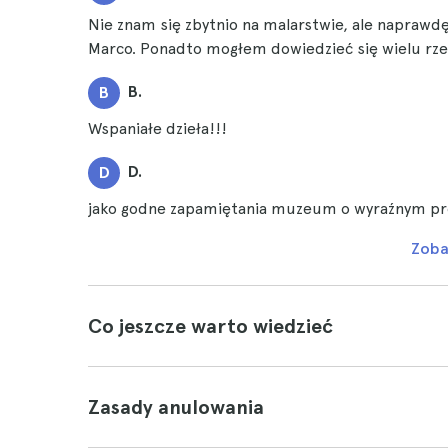
Nie znam się zbytnio na malarstwie, ale naprawd
Marco. Ponadto mogłem dowiedzieć się wielu rzec
B.
B
Wspaniałe dzieła!!!
D.
D
jako godne zapamiętania muzeum o wyraźnym prof
Zoba
Co jeszcze warto wiedzieć
Zasady anulowania