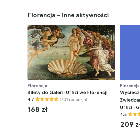
Florencja – inne aktywności
Florencja
Florencja
Bilety do Galerii Uffizi we Florencji
Wycieczk
(701 recenzje)
4.7
Zwiedzan
Uffizi i 
168 zł
4.5
209 z