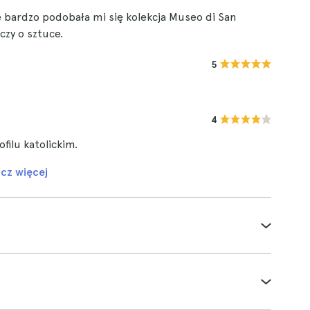
ę bardzo podobała mi się kolekcja Museo di San
zy o sztuce.
5
4
ilu katolickim.
cz więcej