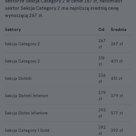
sektorze Sekcja Category 2 w cenie 267 zł, natomiast
sektor Sekcja Category 2 ma najniższą średnią cenę
wynoszącą 267 zł.
Sektory
Od
Średnia
267
Sekcja Category 2
267 zł
zł
319
Sekcja Category 2
401 zł
zł
336
Sekcja Distinti
413 zł
zł
379
Sekcja Distinti Inferiori
379 zł
zł
392
Sekcja Distini Inferiore
577 zł
zł
392
Sekcja Category 1 Gold
392 zł
zł