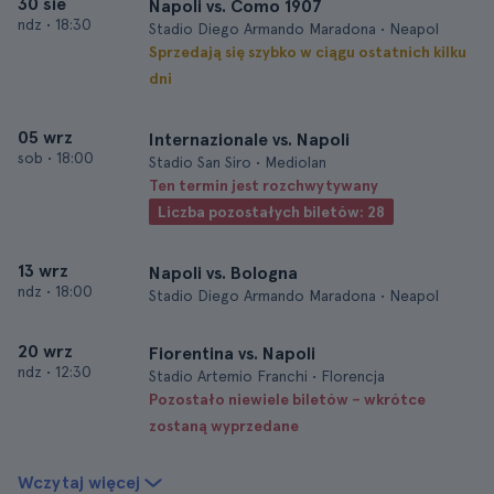
30 sie
Napoli vs. Como 1907
ndz
•
18:30
Stadio Diego Armando Maradona • Neapol
Sprzedają się szybko w ciągu ostatnich kilku
dni
05 wrz
Internazionale vs. Napoli
sob
•
18:00
Stadio San Siro • Mediolan
Ten termin jest rozchwytywany
Liczba pozostałych biletów: 28
13 wrz
Napoli vs. Bologna
ndz
•
18:00
Stadio Diego Armando Maradona • Neapol
20 wrz
Fiorentina vs. Napoli
ndz
•
12:30
Stadio Artemio Franchi • Florencja
Pozostało niewiele biletów – wkrótce
zostaną wyprzedane
Wczytaj więcej