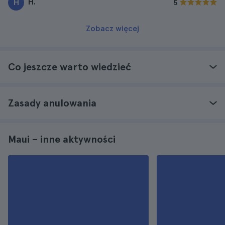
H.
H
5
Zobacz więcej
Co jeszcze warto wiedzieć
Zasady anulowania
Maui – inne aktywności