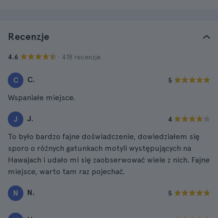
Recenzje
· 418 recenzje
4.6
C.
C
5
Wspaniałe miejsce.
J.
J
4
To było bardzo fajne doświadczenie, dowiedziałem się
sporo o różnych gatunkach motyli występujących na
Hawajach i udało mi się zaobserwować wiele z nich. Fajne
miejsce, warto tam raz pojechać.
N.
N
5