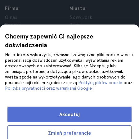
Firma
Miasta
O nas
Nowy Jork
Kariera
Rzym
Partnerzy
Paryż
Chcemy zapewnić Ci najlepsze
Recenzje
Londyn
doświadczenia
Prywatność
Granada
Regulamin
Kraków
Hellotickets wykorzystuje własne i zewnętrzne pliki cookie w celu
personalizacji doświadczeń użytkownika i wyświetlania reklam
Informacje prawne
Tenerife
dostosowanych do zainteresowań. Klikając Akceptuję lub
Pliki cookie
zmieniając preferencje dotyczące plików cookie, użytkownik
wyraża zgodę na wykorzystywanie jego danych osobowych do
personalizacji reklam zgodnie z naszą
Polityką plików cookie
oraz
Pomoc
Dołącz do nas na
Polityką prywatności oraz warunkami Google
.
Pomoc
Kontakt z nami
Akceptuj
Zmień preferencje