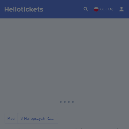
POL (PLN)
Maui
8 Najlepszych Rzeczy do Zrobienia na Maui