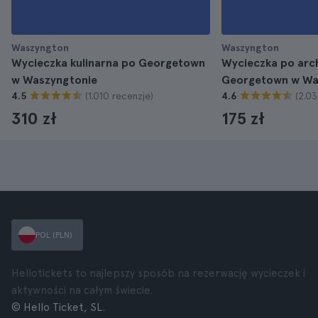
Waszyngton
Waszyngton
Wycieczka kulinarna po Georgetown
Wycieczka po arc
w Waszyngtonie
Georgetown w Wa
(1.010 recenzje)
(2.03
4.5
4.6
310 zł
175 zł
POL (PLN)
Hellotickets to najlepszy sposób na rezerwację wycieczek i
aktywności na całym świecie.
© Hello Ticket, SL.