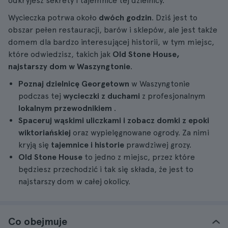
odkryjesz sekrety i tajemnice tej dzielnicy.
Wycieczka potrwa około
dwóch godzin
. Dziś jest to
obszar pełen restauracji, barów i sklepów, ale jest także
domem dla bardzo interesującej historii, w tym miejsc,
które odwiedzisz, takich jak
Old Stone House,
najstarszy dom w Waszyngtonie
.
Poznaj dzielnicę Georgetown
w Waszyngtonie
podczas tej
wycieczki z duchami
z profesjonalnym
lokalnym przewodnikiem
.
Spaceruj wąskimi uliczkami i zobacz domki z epoki
wiktoriańskiej
oraz wypielęgnowane ogrody. Za nimi
kryją się
tajemnice i historie
prawdziwej grozy.
Old Stone House
to jedno z miejsc, przez które
będziesz przechodzić i tak się składa, że jest to
najstarszy dom w całej okolicy.
Co obejmuje