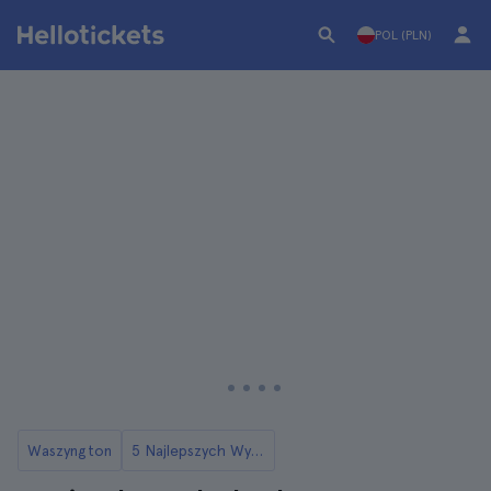
POL (PLN)
Waszyngton
5 Najlepszych Wycieczek po Georgetown w Waszyngtonie DC