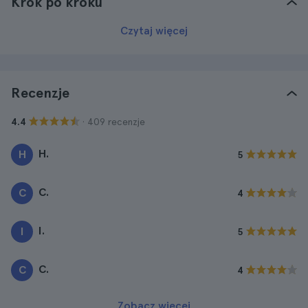
Krok po kroku
Czytaj więcej
Recenzje
· 409 recenzje
4.4
H.
H
5
C.
C
4
I.
I
5
C.
C
4
Zobacz więcej