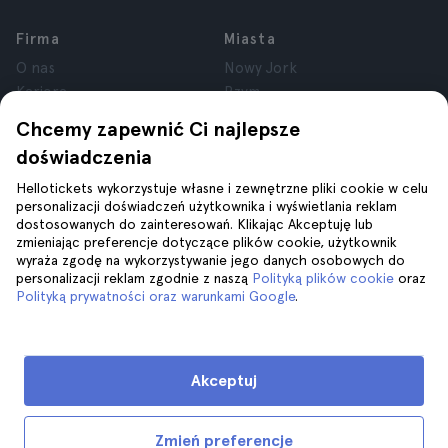
Firma
Miasta
O nas
Nowy Jork
Kariera
Rzym
Partnerzy
Paryż
Chcemy zapewnić Ci najlepsze
Recenzje
Londyn
doświadczenia
Prywatność
Granada
Regulamin
Kraków
Hellotickets wykorzystuje własne i zewnętrzne pliki cookie w celu
personalizacji doświadczeń użytkownika i wyświetlania reklam
Informacje prawne
Tenerife
dostosowanych do zainteresowań. Klikając Akceptuję lub
Pliki cookie
zmieniając preferencje dotyczące plików cookie, użytkownik
wyraża zgodę na wykorzystywanie jego danych osobowych do
personalizacji reklam zgodnie z naszą
Polityką plików cookie
oraz
Pomoc
Dołącz do nas na
Polityką prywatności oraz warunkami Google
.
Pomoc
Kontakt z nami
Akceptuj
Zmień preferencje