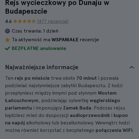
Rejs wycieczkowy po Dunaju w
Budapeszcie
4.6
(477 recenzje)
Czas trwania:
1 dzień
Ta aktywność ma
WSPANIAŁE
recenzje
BEZPŁATNE anulowanie
Najważniejsze informacje
Ten
rejs po mieście
trwa około
70 minut
i pozwala
podziwiać najsłynniejsze zabytki Budapesztu. Z łodzi
przepłyniesz między innymi pod słynnym
Mostem
Łańcuchowym
, podziwiając sylwetkę
węgierskiego
parlamentu
i imponujący
Zamek Buda
. Podczas rejsu
będziesz mieć do dyspozycji
audioprzewodnik
i
kupon
na napój
alkoholowy lub bezalkoholowy. Wewnątrz łodzi
można również korzystać z bezpłatnego
połączenia WiFi
.