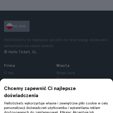
POL (PLN)
Hellotickets to najlepszy sposób na rezerwację wycieczek i
aktywności na całym świecie.
© Hello Ticket, SL.
Firma
Miasta
O nas
Nowy Jork
Kariera
Rzym
Partnerzy
Paryż
Chcemy zapewnić Ci najlepsze
Recenzje
Londyn
doświadczenia
Prywatność
Granada
Regulamin
Kraków
Hellotickets wykorzystuje własne i zewnętrzne pliki cookie w celu
personalizacji doświadczeń użytkownika i wyświetlania reklam
Informacje prawne
Tenerife
dostosowanych do zainteresowań. Klikając Akceptuję lub