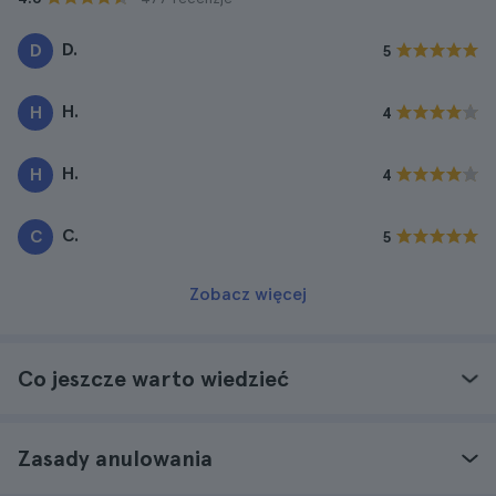
D.
D
5
H.
H
4
H.
H
4
C.
C
5
Zobacz więcej
Co jeszcze warto wiedzieć
Zasady anulowania