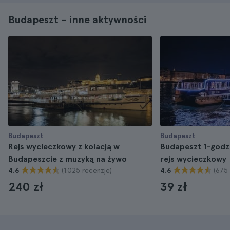
Budapeszt – inne aktywności
Budapeszt
Budapeszt
Rejs wycieczkowy z kolacją w
Budapeszt 1-godz
Budapeszcie z muzyką na żywo
rejs wycieczkowy
(1.025 recenzje)
(675
4.6
4.6
240 zł
39 zł