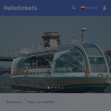
POL (PLN)
Budapeszt
Rejsy i przejażdżki łodzią w Budapeszcie