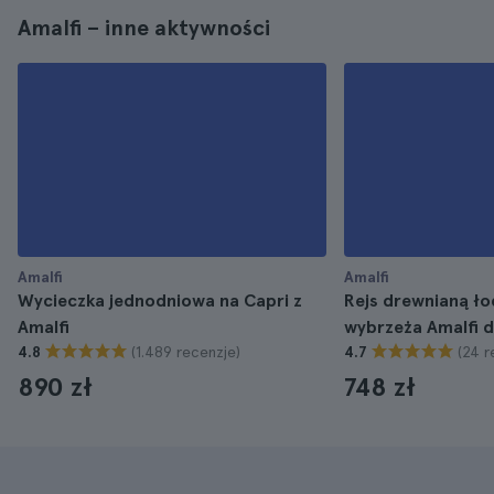
Amalfi – inne aktywności
Amalfi
Amalfi
Wycieczka jednodniowa na Capri z
Rejs drewnianą ło
Amalfi
wybrzeża Amalfi d
(1.489 recenzje)
(24 r
4.8
4.7
890 zł
748 zł