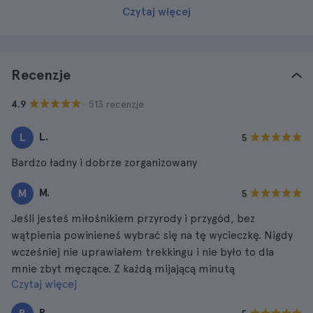
Czytaj więcej
Recenzje
· 513 recenzje
4.9
L.
L
5
Bardzo ładny i dobrze zorganizowany
M.
M
5
Jeśli jesteś miłośnikiem przyrody i przygód, bez
wątpienia powinieneś wybrać się na tę wycieczkę. Nigdy
wcześniej nie uprawiałem trekkingu i nie było to dla
mnie zbyt męczące. Z każdą mijającą minutą
Czytaj więcej
podziwiałem niezwykłe krajobrazy.
R.