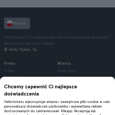
POL (PLN)
Hellotickets to najlepszy sposób na rezerwację wycieczek i
aktywności na całym świecie.
© Hello Ticket, SL.
Firma
Miasta
O nas
Nowy Jork
Kariera
Rzym
Partnerzy
Paryż
Chcemy zapewnić Ci najlepsze
Recenzje
Londyn
doświadczenia
Prywatność
Granada
Regulamin
Kraków
Hellotickets wykorzystuje własne i zewnętrzne pliki cookie w celu
personalizacji doświadczeń użytkownika i wyświetlania reklam
Informacje prawne
Tenerife
dostosowanych do zainteresowań. Klikając Akceptuję lub
Pliki cookie