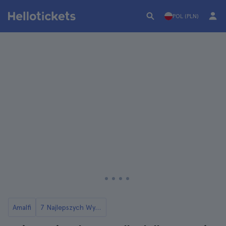
POL (PLN)
Amalfi
7 Najlepszych Wycieczek Jednodniowych z Amalfi