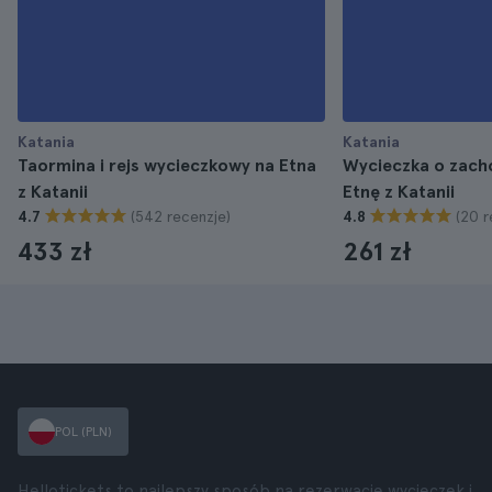
Katania
Katania
Taormina i rejs wycieczkowy na Etna
Wycieczka o zach
z Katanii
Etnę z Katanii
(542 recenzje)
(20 r
4.7
4.8
433 zł
261 zł
POL (PLN)
Hellotickets to najlepszy sposób na rezerwację wycieczek i