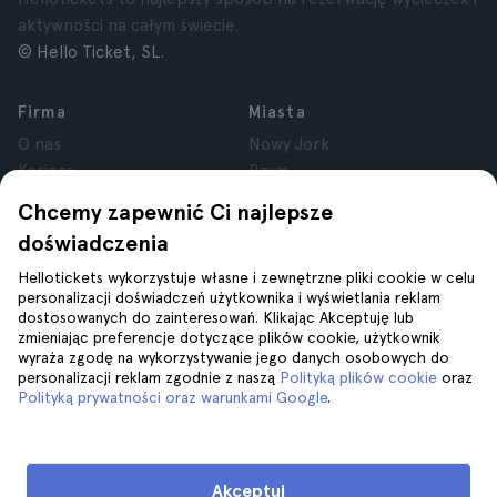
aktywności na całym świecie.
© Hello Ticket, SL.
Firma
Miasta
O nas
Nowy Jork
Kariera
Rzym
Partnerzy
Paryż
Chcemy zapewnić Ci najlepsze
Recenzje
Londyn
doświadczenia
Prywatność
Granada
Regulamin
Kraków
Hellotickets wykorzystuje własne i zewnętrzne pliki cookie w celu
personalizacji doświadczeń użytkownika i wyświetlania reklam
Informacje prawne
Tenerife
dostosowanych do zainteresowań. Klikając Akceptuję lub
Pliki cookie
zmieniając preferencje dotyczące plików cookie, użytkownik
wyraża zgodę na wykorzystywanie jego danych osobowych do
personalizacji reklam zgodnie z naszą
Polityką plików cookie
oraz
Pomoc
Dołącz do nas na
Polityką prywatności oraz warunkami Google
.
Pomoc
Kontakt z nami
Akceptuj