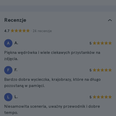
Recenzje
· 24 recenzje
4.7
A.
A
5
Piękna wędrówka i wiele ciekawych przystanków na
zdjęcia.
F.
F
5
Bardzo dobra wycieczka, krajobrazy, które na długo
pozostaną w pamięci.
L.
L
5
Niesamowita sceneria, uważny przewodnik i dobre
tempo.