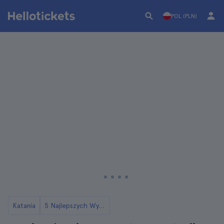
POL (PLN)
Katania
5 Najlepszych Wycieczek na Mount Etna z Katanii