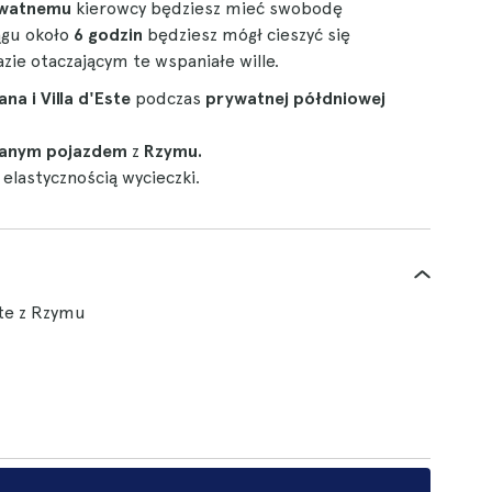
watnemu
kierowcy będziesz mieć swobodę
ągu około
6 godzin
będziesz mógł cieszyć się
razie otaczającym te wspaniałe wille.
ana i Villa d'Este
podczas
prywatnej półdniowej
wanym pojazdem
z
Rzymu.
ę elastycznością wycieczki.
Este z Rzymu