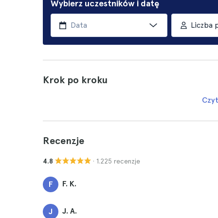
Wybierz uczestników i datę
Liczba 
Krok po kroku
Czyt
Recenzje
· 1.225 recenzje
4.8
F. K.
F
J. A.
J