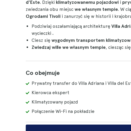
d'Este
. Dzięki
klimatyzowanemu pojazdowi
i
pry
zwiedzania obu miejsc
we własnym tempie
. W ci
Ogrodami Tivoli
i zanurzyć się w historii i krajob
Podziwiaj oszałamiającą architekturę
Villa Adri
wycieczki
.
Ciesz się
wygodnym transportem
klimatyzo
Zwiedzaj wille we własnym tempie
, ciesząc si
Co obejmuje
Prywatny transfer do Villa Adriana i Villa del 
Kierowca ekspert
Klimatyzowany pojazd
Połączenie Wi-Fi na pokładzie