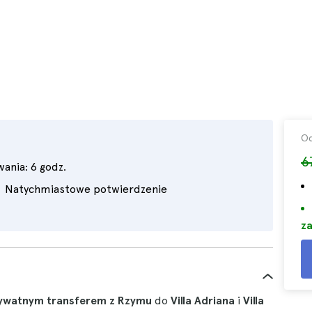
O
6
wania:
6 godz.
Natychmiastowe potwierdzenie
za
ywatnym transferem z Rzymu
do
Villa Adriana
i
Villa