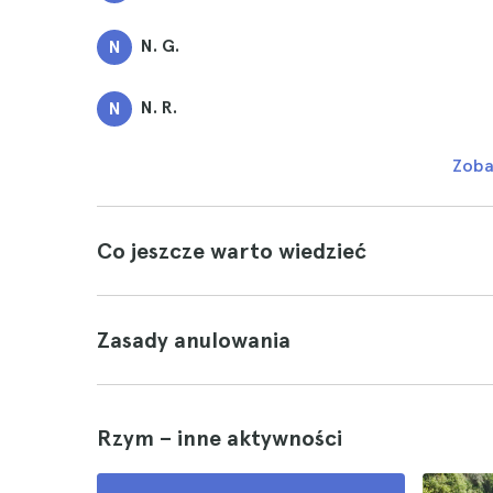
N. G.
N
N. R.
N
Zoba
Co jeszcze warto wiedzieć
Zasady anulowania
Rzym – inne aktywności