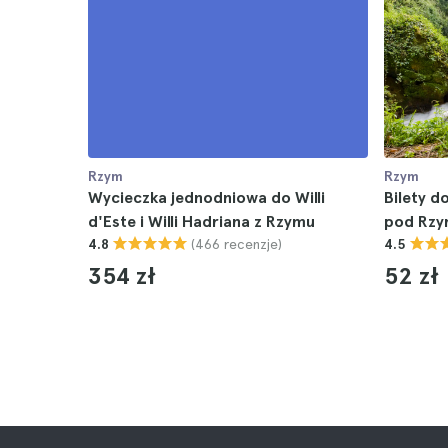
Rzym
Rzym
Wycieczka jednodniowa do Willi
Bilety do
d'Este i Willi Hadriana z Rzymu
pod Rz
(466 recenzje)
4.8
4.5
354 zł
52 zł