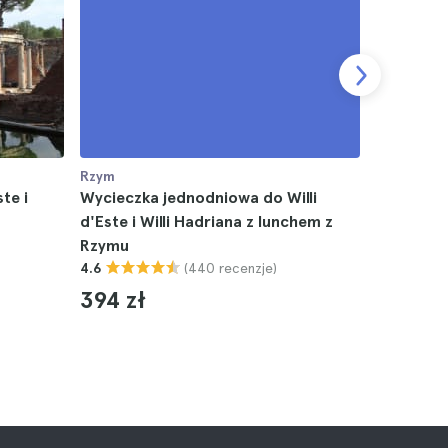
Rzym
Rzym
ste i
Wycieczka jednodniowa do Willi
Wycieczka
d'Este i Willi Hadriana z lunchem z
Rzymu z 
Rzymu
przewodni
(440 recenzje)
4.6
Hadriana
4.9
394 zł
409 zł