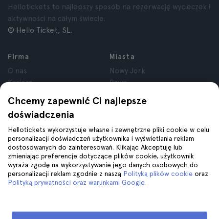
Hellotickets to najlepszy sposób na rezerwację wycieczek i
aktywności na całym świecie.
© Hello Ticket, SL.
Firma
Miasta
O nas
Nowy Jork
Kariera
Rzym
Partnerzy
Paryż
Chcemy zapewnić Ci najlepsze
Recenzje
Londyn
doświadczenia
Prywatność
Granada
Regulamin
Kraków
Hellotickets wykorzystuje własne i zewnętrzne pliki cookie w celu
personalizacji doświadczeń użytkownika i wyświetlania reklam
Informacje prawne
Tenerife
dostosowanych do zainteresowań. Klikając Akceptuję lub
Pliki cookie
zmieniając preferencje dotyczące plików cookie, użytkownik
wyraża zgodę na wykorzystywanie jego danych osobowych do
personalizacji reklam zgodnie z naszą
Polityką plików cookie
oraz
Pomoc
Dołącz do nas na
Polityką prywatności oraz warunkami Google
.
Pomoc
Kontakt z nami