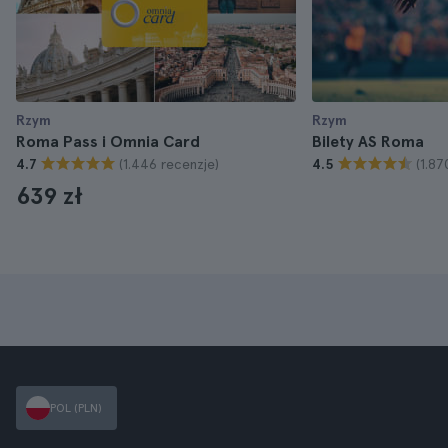
Rzym
Rzym
Roma Pass i Omnia Card
Bilety AS Roma
(1.446 recenzje)
(1.87
4.7
4.5
639 zł
POL (PLN)