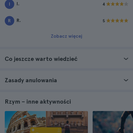
I.
I
4
R.
R
5
Zobacz więcej
Co jeszcze warto wiedzieć
Zasady anulowania
Rzym – inne aktywności