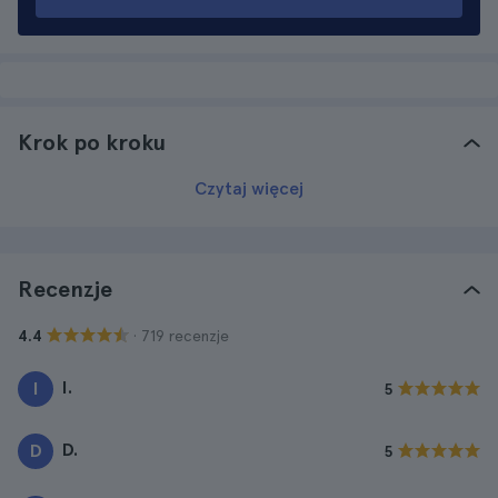
Krok po kroku
Czytaj więcej
Recenzje
· 719 recenzje
4.4
I.
I
5
D.
D
5