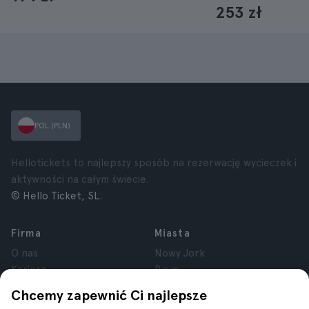
253 zł
POL (PLN)
Hellotickets to najlepszy sposób na rezerwację wycieczek i
aktywności na całym świecie.
© Hello Ticket, SL.
Firma
Miasta
O nas
Nowy Jork
Kariera
Rzym
Partnerzy
Paryż
Chcemy zapewnić Ci najlepsze
Recenzje
Londyn