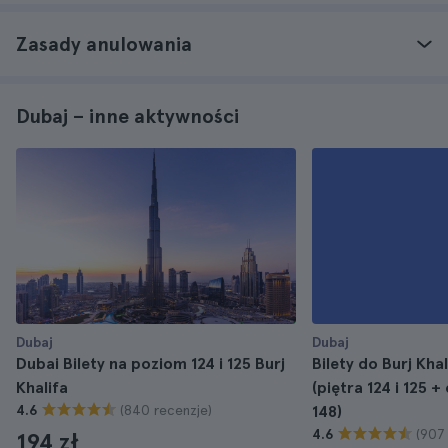
Zasady anulowania
Dubaj – inne aktywności
Dubaj
Dubaj
Dubai Bilety na poziom 124 i 125 Burj
Bilety do Burj Kha
Khalifa
(piętra 124 i 125 +
(840 recenzje)
4.6
148)
(907
4.6
194 zł