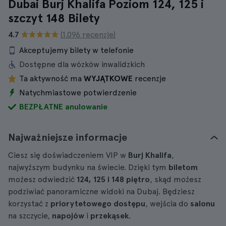
Dubai Burj Khalifa Poziom 124, 125 i
szczyt 148 Bilety
4.7
(1.096 recenzje)
Akceptujemy bilety w telefonie
Dostępne dla wózków inwalidzkich
Ta aktywność ma
WYJĄTKOWE
recenzje
Natychmiastowe potwierdzenie
BEZPŁATNE anulowanie
Najważniejsze informacje
Ciesz się doświadczeniem VIP w
Burj Khalifa
,
najwyższym budynku na świecie. Dzięki tym
biletom
możesz odwiedzić
124, 125 i 148 piętro
, skąd możesz
podziwiać panoramiczne widoki na Dubaj. Będziesz
korzystać z
priorytetowego dostępu
, wejścia do
salonu
na szczycie,
napojów
i
przekąsek
.