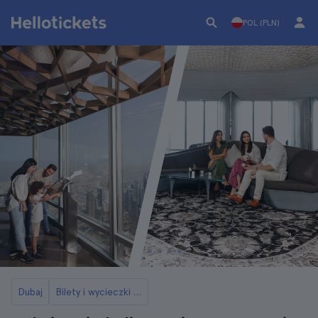
POL (PLN)
Dubaj
Bilety i wycieczki do Burj Khalifa w Dubaju