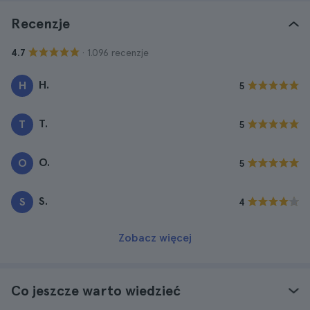
Recenzje
· 1.096 recenzje
4.7
H.
H
5
T.
T
5
O.
O
5
S.
S
4
Zobacz więcej
Co jeszcze warto wiedzieć