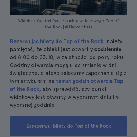
Widok na Central Park z punktu widokowego Top of
the Rock| ©Hellotickets
Rezerwując bilety do Top of the Rock
, należy
pamiętać, że obiekt jest otwart
y codziennie
od 8:00 do 23:10, w zależności od pory roku.
Godziny otwarcia mogą ulec zmianie w dni
świąteczne, dlatego zalecamy zapoznanie się z
tym artykułem na
temat godzin otwarcia Top
of the Rock,
aby sprawdzić, czy punkt
widokowy jest otwarty w wybranym dniu i o
wybranej godzinie.
Zarezerwuj bilety do Top of the Rock