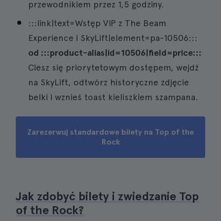
przewodnikiem przez 1,5 godziny.
:::link|text=Wstęp VIP z The Beam
Experience i SkyLift|element=pa-10506:::
od :::product-alias|id=10506|field=price:::
Ciesz się priorytetowym dostępem, wejdź
na SkyLift, odtwórz historyczne zdjęcie
belki i wznieś toast kieliszkiem szampana.
Zarezerwuj standardowe bilety na Top of the
Rock
Jak zdobyć bilety i zwiedzanie Top
of the Rock?