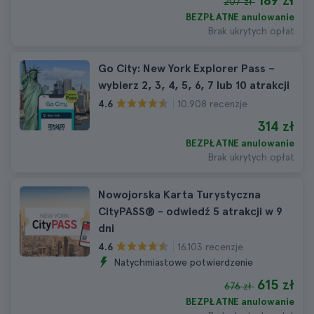
189 zł
207 zł
BEZPŁATNE anulowanie
Brak ukrytych opłat
Go City: New York Explorer Pass –
wybierz 2, 3, 4, 5, 6, 7 lub 10 atrakcji
10.908 recenzje
4.6
314 zł
BEZPŁATNE anulowanie
Brak ukrytych opłat
Nowojorska Karta Turystyczna
CityPASS® - odwiedź 5 atrakcji w 9
dni
16.103 recenzje
4.6
Natychmiastowe potwierdzenie
615 zł
676 zł
BEZPŁATNE anulowanie