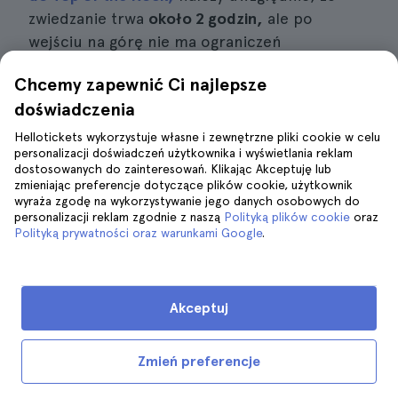
zwiedzanie trwa
około 2 godzin,
ale po
wejściu na górę nie ma ograniczeń
czasowych, więc możesz zostać tak długo, jak
Chcemy zapewnić Ci najlepsze
chcesz i robić tyle zdjęć, ile tylko zechcesz.
doświadczenia
Hellotickets wykorzystuje własne i zewnętrzne pliki cookie w celu
Zarezerwuj bilety VIP do Top of the Rock
personalizacji doświadczeń użytkownika i wyświetlania reklam
dostosowanych do zainteresowań. Klikając Akceptuję lub
zmieniając preferencje dotyczące plików cookie, użytkownik
wyraża zgodę na wykorzystywanie jego danych osobowych do
personalizacji reklam zgodnie z naszą
Polityką plików cookie
oraz
Polityką prywatności oraz warunkami Google
.
Wystawy wewnątrz
Akceptuj
Zmień preferencje