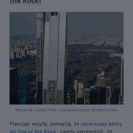
the Rock?
Widok na Central Park z obserwatorium| ©Hellotickets
Planując wizytę, pamiętaj, że
rezerwując bilety
do Top of the Rock,
należy uwzględnić, że