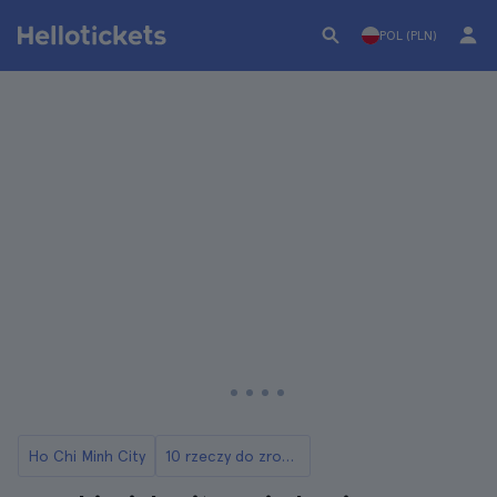
POL (PLN)
Ho Chi Minh City
10 rzeczy do zrobienia w Ho Chi Minh City