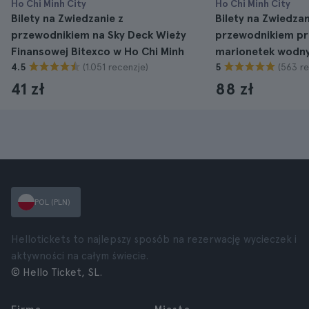
Ho Chi Minh City
Ho Chi Minh City
Bilety na Zwiedzanie z
Bilety na Zwiedzan
przewodnikiem na Sky Deck Wieży
przewodnikiem pr
Finansowej Bitexco w Ho Chi Minh
marionetek wodny
(1.051 recenzje)
(563 re
4.5
5
41 zł
88 zł
POL (PLN)
Hellotickets to najlepszy sposób na rezerwację wycieczek i
aktywności na całym świecie.
© Hello Ticket, SL.