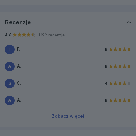
Recenzje
· 1.199 recenzje
4.6
F.
F
5
A.
A
5
S.
S
4
A.
A
5
Zobacz więcej