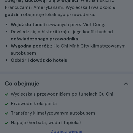
odegrały
kluczową rolę w wojnach
wietnamskich z
Francuzami i Amerykanami. Wycieczka trwa około
6
godzin
i obejmuje lokalnego przewodnika.
Wejdź do tuneli
używanych przez Viet Cong.
Dowiedz się o historii kraju i jego konfliktach od
doświadczonego przewodnika
.
Wygodna podróż
z Ho Chi Minh City klimatyzowanym
autobusem
Odbiór i dowóz do hotelu
Co obejmuje
Wycieczka z przewodnikiem po tunelach Cu Chi
Przewodnik eksperta
Transfery klimatyzowanym autobusem
Napoje (herbata, woda i tapioka)
Zobacz więcej