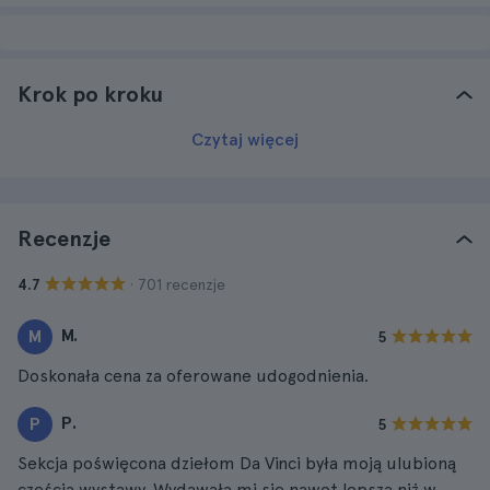
Krok po kroku
Czytaj więcej
Recenzje
· 701 recenzje
4.7
M.
M
5
Doskonała cena za oferowane udogodnienia.
P.
P
5
Sekcja poświęcona dziełom Da Vinci była moją ulubioną
częścią wystawy. Wydawała mi się nawet lepsza niż w