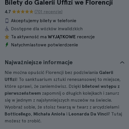
Bilety do Galerii Uffizi we Florencji
4.7
(701 recenzje)
Akceptujemy bilety w telefonie
Dostępne dla wózków inwalidzkich
Ta aktywność ma
WYJĄTKOWE
recenzje
Natychmiastowe potwierdzenie
Najważniejsze informacje
Nie można opuścić Florencji bez podziwiania
Galerii
Uffizi
! To sanktuarium sztuki renesansowej to miejsce,
które sprawi, że zaniemówisz. Dzięki
biletowi wstępu z
pierwszeństwem
zapomnij o długich kolejkach i zanurz
się w jednym z najsłynniejszych muzeów na świecie.
Wyobraź sobie, że stoisz twarzą w twarz z arcydziełami
Botticellego
,
Michała Anioła
i
Leonarda Da Vinci
? Tutaj
możesz to zrobić.