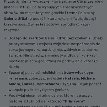
Przygotuj się na wycieczkę, która zabierze Cię przez wieki
historii i sztuki. Od fascynujących średniowiecznych
obrazów po majestatyczne greckie i rzymskie rzeźby,
Galeria Uffizi
to podróż, która nakarmi Twoją duszę i
kreatywność. Czy jesteś gotowy, aby odkryć każdy
zakątek?
Dostęp do skarbów Galerii Uffizi bez czekania
: Dzięki
priorytetowemu wejściu wejdziesz bezpośrednio do
serca jednego z najbardziej niezwykłych muzeów na
świecie. Nie stracisz ani minuty w długich kolejkach i
będziesz mieć więcej czasu na podziwianie każdego
dzieła.
Spaceruj po salach
wielkich mistrzów włoskiego
renesansu
: zobaczysz arcydzieła
Rafaela
,
Michała
Anioła
,
Dürera
,
Rembrandta
i
Tycjana
. To jak podróż
w czasie przez artystyczny geniusz.
Podziwiaj nieśmiertelne dzieła, które naznaczyły
historię sztuki: od delikatności
"Primavera"
Botticellego
po siłę
"Dawida" Michała Anioła
, każde