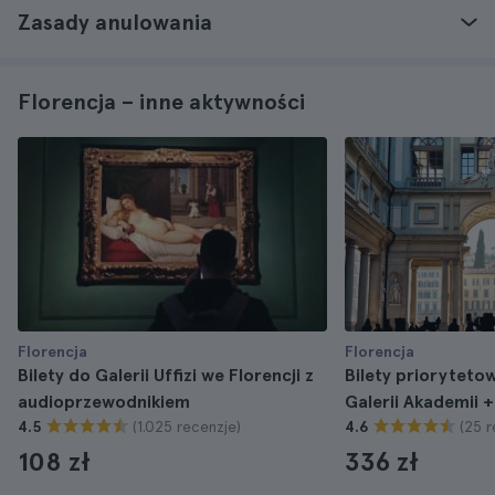
Zasady anulowania
Florencja – inne aktywności
Florencja
Florencja
Bilety do Galerii Uffizi we Florencji z
Bilety priorytetowe
audioprzewodnikiem
Galerii Akademii 
(1.025 recenzje)
(25 r
4.5
4.6
108 zł
336 zł